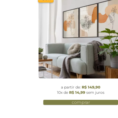
 149,90
a partir de:
R$ 149,90
em juros
10x de
R$ 14,99
sem juros
r
comprar