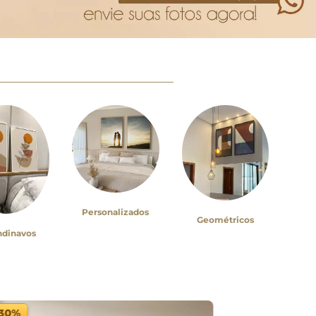
Personalizados
Geométricos
ndinavos
-30%
-30%