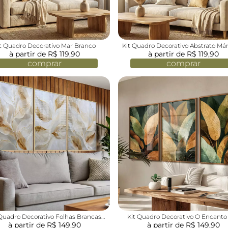
t Quadro Decorativo Mar Branco
Kit Quadro Decorativo Abstrato M
à partir de R$ 119,90
à partir de R$ 119,90
Branco e Dourado
comprar
comprar
 Quadro Decorativo Folhas Brancas
Kit Quadro Decorativo O Encanto
à partir de R$ 149,90
Suaves com Dourado
à partir de R$ 149,90
Folhas