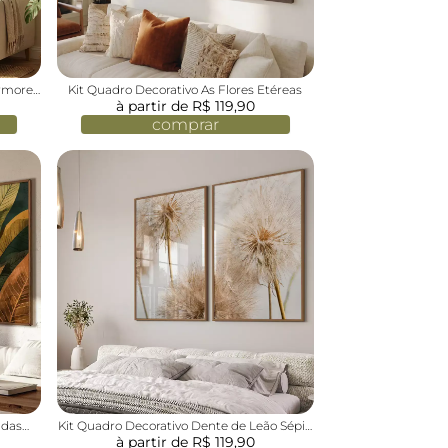
ármore
Kit Quadro Decorativo As Flores Etéreas
à partir de R$ 119,90
comprar
Kit Quadro Decorativo Dente de Leão Sépia
 das
à partir de R$ 119,90
Dourado