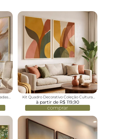
radas
Kit Quadro Decorativo Coleção Cultura
Brasil As Cores da Alegria
à partir de R$ 119,90
comprar