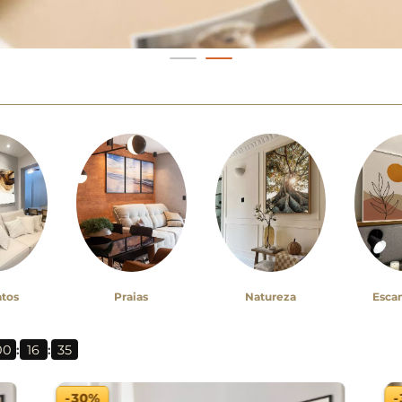
Praias
Esca
atos
Natureza
00
16
33
:
:
-30%