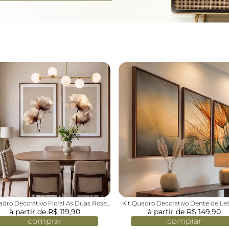
adro Decorativo Floral As Duas Rosas
Kit Quadro Decorativo Dente de Le
à partir de R$ 119,90
Brancas Queimadas
à partir de R$ 149,90
do Sol Sépia
comprar
comprar