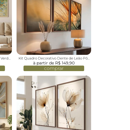
e Verde
Kit Quadro Decorativo Dente de Leão Pôr
à partir de R$ 149,90
do Sol Sépia
comprar