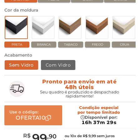
Cor da moldura
PRETA
BRANCA
TABACO
FREIJÓ
CRUA
Acabamento
Sem Vidro
Com Vidro
Pronto para envio em até
48h úteis
Seu quadro é produzido e despachado
rapidamente!
Condição especial
Use o código:
por
tempo limitado
OFERTA10
Disponível por:
16h 37m 28s
99
R$
,90
ou 10x de R$ 9,99 sem juros