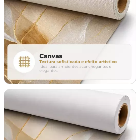
160cm
200cm
240c
280cm
320cm
conjunto
Canvas
Textura sofisticada e efeito artístico
Ideal para ambientes aconchegantes e
avulso
duo
elegantes.
o tamanho ideal para o seu ambiente é
um Avulso 120x80