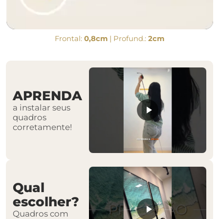
Frontal:
0,8cm
| Profund.:
2cm
APRENDA
a instalar seus
quadros
corretamente!
Qual
escolher?
Quadros com