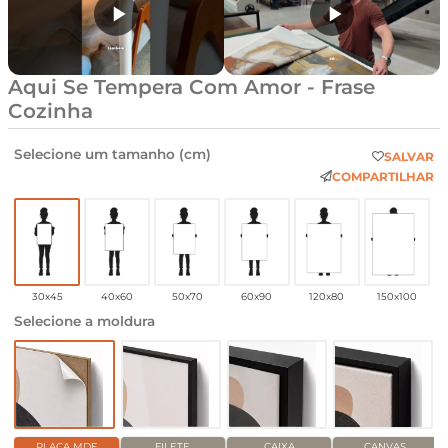
Aqui Se Tempera Com Amor - Frase
Cozinha
Selecione um tamanho (cm)
SALVAR
COMPARTILHAR
30x45
40x60
50x70
60x90
120x80
150x100
Selecione a moldura
PLACA MDF
FILETE
CAIXA
CANVAS