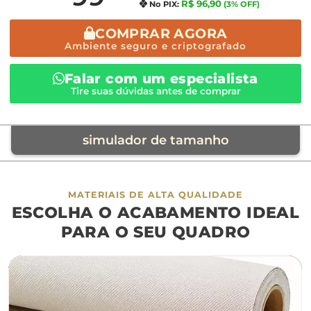
R$ 96,90
No PIX:
(3% OFF)
COMPRAR AGORA
Ambiente seguro e criptografado
Falar com um especialista
Tire suas dúvidas antes de comprar
simulador de tamanho
móvel de referência
MATERIAIS DE ALTA QUALIDADE
ESCOLHA O ACABAMENTO IDEAL
sofá
cama
ap
PARA O SEU QUADRO
largura aproximada