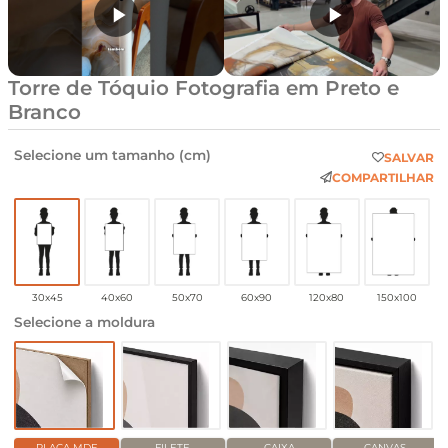
Torre de Tóquio Fotografia em Preto e
Branco
Selecione um tamanho (cm)
SALVAR
COMPARTILHAR
30x45
40x60
50x70
60x90
120x80
150x100
Selecione a moldura
PLACA MDF
FILETE
CAIXA
CANVAS