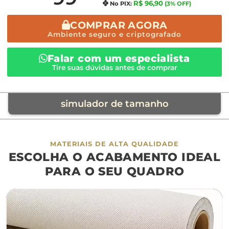
R$ 96,90
No PIX:
(3% OFF)
COMPRAR AGORA
Ambiente seguro e criptografado
Falar com um especialista
Tire suas dúvidas antes de comprar
simulador de tamanho
móvel de referência
MATERIAIS DE ALTA QUALIDADE
ESCOLHA O ACABAMENTO IDEAL
sofá
cama
ap
PARA O SEU QUADRO
largura aproximada