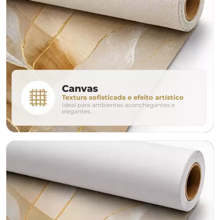
160cm
200cm
240c
280cm
320cm
conjunto
Canvas
Textura sofisticada e efeito artístico
Ideal para ambientes aconchegantes e
avulso
duo
elegantes.
o tamanho ideal para o seu ambiente é
um Avulso 120x80