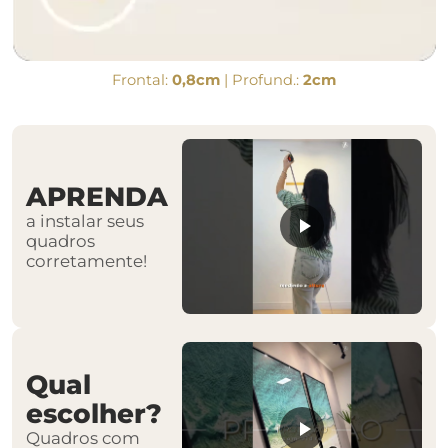
Frontal:
0,8cm
| Profund.:
2cm
APRENDA
a instalar seus
quadros
corretamente!
Qual
escolher?
Quadros com