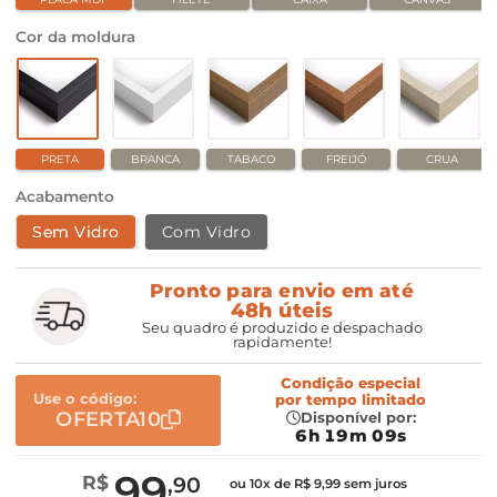
Cor da moldura
PRETA
BRANCA
TABACO
FREIJÓ
CRUA
Acabamento
Sem Vidro
Com Vidro
Pronto para envio em até
48h úteis
Seu quadro é produzido e despachado
rapidamente!
Condição especial
Use o código:
por
tempo limitado
OFERTA10
Disponível por:
6h 19m 08s
99
R$
,90
ou 10x de R$ 9,99 sem juros