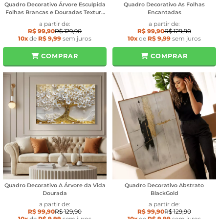
Quadro Decorativo Árvore Esculpida
Quadro Decorativo As Folhas
Folhas Brancas e Douradas Textura
Encantadas
Estilo Gesso
a partir de:
a partir de:
R$ 99,90
R$ 129,90
R$ 99,90
R$ 129,90
10x
de
R$ 9,99
sem juros
10x
de
R$ 9,99
sem juros
COMPRAR
COMPRAR
Quadro Decorativo A Árvore da Vida
Quadro Decorativo Abstrato
Dourada
BlackGold
a partir de:
a partir de:
R$ 99,90
R$ 129,90
R$ 99,90
R$ 129,90
10x
de
R$ 9,99
sem juros
10x
de
R$ 9,99
sem juros