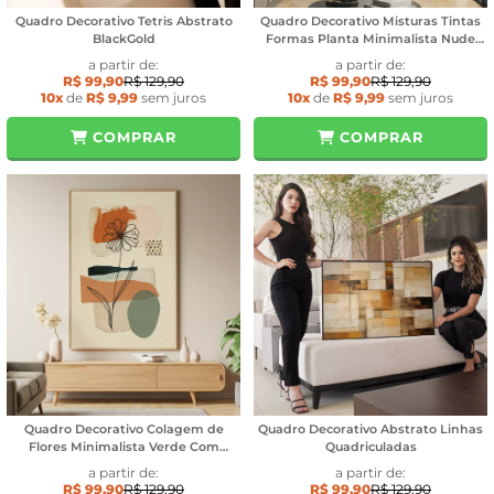
Quadro Decorativo Tetris Abstrato
Quadro Decorativo Misturas Tintas
BlackGold
Formas Planta Minimalista Nude
Tons
a partir de:
a partir de:
R$ 99,90
R$ 129,90
R$ 99,90
R$ 129,90
10x
de
R$ 9,99
sem juros
10x
de
R$ 9,99
sem juros
COMPRAR
COMPRAR
Quadro Decorativo Colagem de
Quadro Decorativo Abstrato Linhas
Flores Minimalista Verde Com
Quadriculadas
Laranja
a partir de:
a partir de:
R$ 99,90
R$ 129,90
R$ 99,90
R$ 129,90