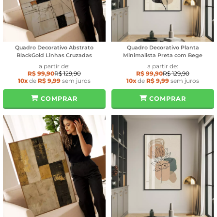
Quadro Decorativo Abstrato
Quadro Decorativo Planta
BlackGold Linhas Cruzadas
Minimalista Preta com Bege
a partir de:
a partir de:
R$ 99,90
R$ 129,90
R$ 99,90
R$ 129,90
10x
de
R$ 9,99
sem juros
10x
de
R$ 9,99
sem juros
COMPRAR
COMPRAR