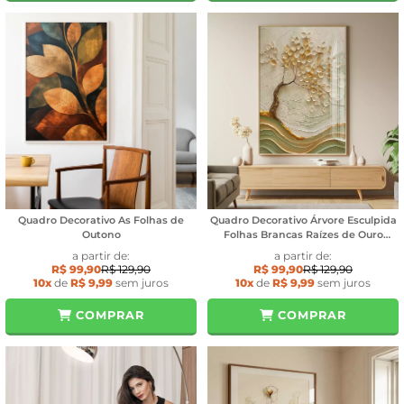
Quadro Decorativo As Folhas de
Quadro Decorativo Árvore Esculpida
Outono
Folhas Brancas Raízes de Ouro
Textura Estilo Gesso
a partir de:
a partir de:
R$ 99,90
R$ 129,90
R$ 99,90
R$ 129,90
10x
de
R$ 9,99
sem juros
10x
de
R$ 9,99
sem juros
COMPRAR
COMPRAR