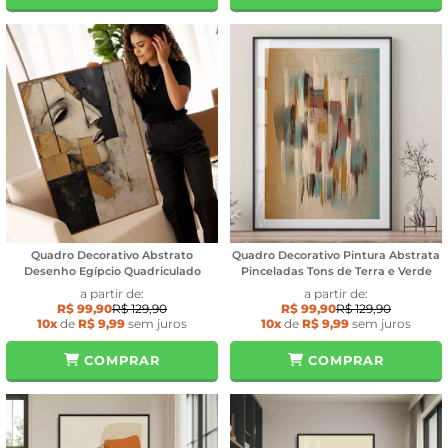
Quadro Decorativo Abstrato
Quadro Decorativo Pintura Abstrata
Desenho Egípcio Quadriculado
Pinceladas Tons de Terra e Verde
a partir de:
a partir de:
R$ 99,90
R$ 129,90
R$ 99,90
R$ 129,90
10x
de
R$ 9,99
sem juros
10x
de
R$ 9,99
sem juros
COMPRAR
COMPRAR