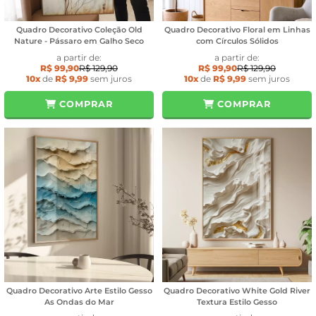
Quadro Decorativo Coleção Old
Quadro Decorativo Floral em Linhas
Nature - Pássaro em Galho Seco
com Círculos Sólidos
a partir de:
a partir de:
R$ 99,90
R$ 129,90
R$ 99,90
R$ 129,90
10x
de
R$ 9,99
sem juros
10x
de
R$ 9,99
sem juros
COMPRAR
COMPRAR
Quadro Decorativo Arte Estilo Gesso
Quadro Decorativo White Gold River
As Ondas do Mar
Textura Estilo Gesso