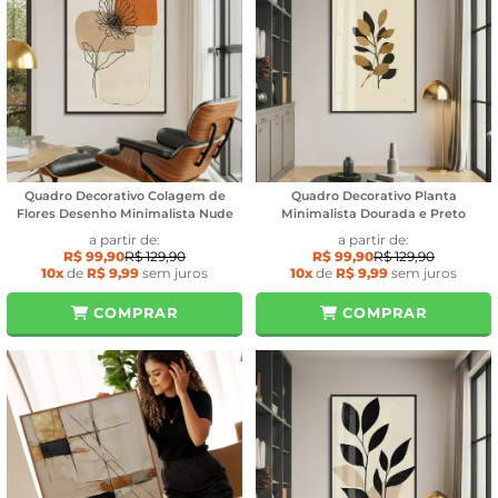
Quadro Decorativo Colagem de
Quadro Decorativo Planta
Flores Desenho Minimalista Nude
Minimalista Dourada e Preto
a partir de:
a partir de:
R$ 99,90
R$ 129,90
R$ 99,90
R$ 129,90
10x
de
R$ 9,99
sem juros
10x
de
R$ 9,99
sem juros
COMPRAR
COMPRAR