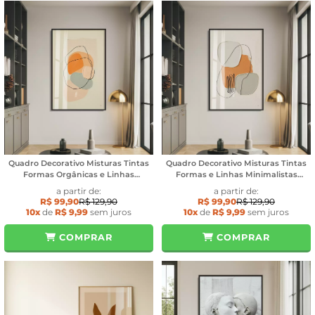
Quadro Decorativo Misturas Tintas
Quadro Decorativo Misturas Tintas
Formas Orgânicas e Linhas
Formas e Linhas Minimalistas
Minimalistas
Orange Grey
a partir de:
a partir de:
R$ 99,90
R$ 129,90
R$ 99,90
R$ 129,90
10x
de
R$ 9,99
sem juros
10x
de
R$ 9,99
sem juros
COMPRAR
COMPRAR