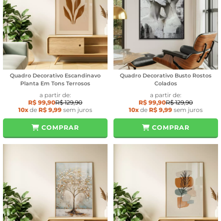
Quadro Decorativo Escandinavo
Quadro Decorativo Busto Rostos
Planta Em Tons Terrosos
Colados
a partir de:
a partir de:
R$ 99,90
R$ 129,90
R$ 99,90
R$ 129,90
10x
de
R$ 9,99
sem juros
10x
de
R$ 9,99
sem juros
COMPRAR
COMPRAR