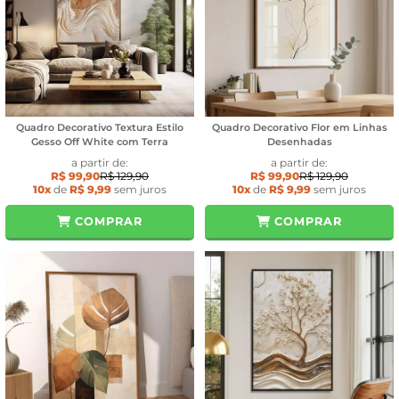
Quadro Decorativo Textura Estilo
Quadro Decorativo Flor em Linhas
Gesso Off White com Terra
Desenhadas
a partir de:
a partir de:
R$ 99,90
R$ 129,90
R$ 99,90
R$ 129,90
10x
de
R$ 9,99
sem juros
10x
de
R$ 9,99
sem juros
COMPRAR
COMPRAR