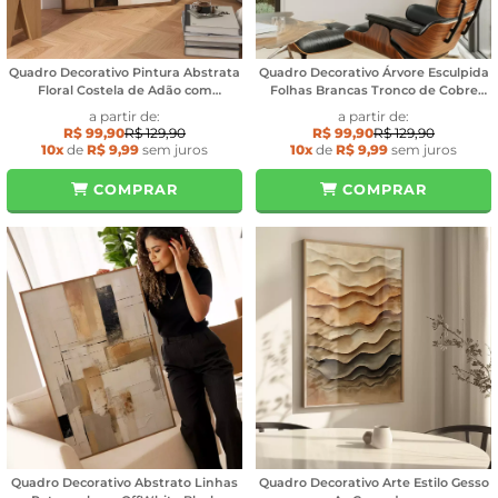
Quadro Decorativo Pintura Abstrata
Quadro Decorativo Árvore Esculpida
Floral Costela de Adão com
Folhas Brancas Tronco de Cobre
Retângulos
Textura Estilo Gesso
a partir de:
a partir de:
R$ 99,90
R$ 129,90
R$ 99,90
R$ 129,90
10x
de
R$ 9,99
sem juros
10x
de
R$ 9,99
sem juros
COMPRAR
COMPRAR
Quadro Decorativo Abstrato Linhas
Quadro Decorativo Arte Estilo Gesso