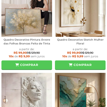
Quadro Decorativo Pintura Árvore
Quadro Decorativo Sketch Mulher
das Folhas Brancas Feita de Tinta
Floral
a partir de:
a partir de:
R$ 99,90
R$ 129,90
R$ 99,90
R$ 129,90
10x
de
R$ 9,99
sem juros
10x
de
R$ 9,99
sem juros
COMPRAR
COMPRAR