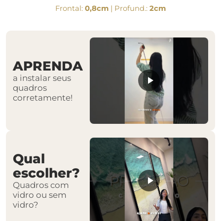
Frontal:
0,8cm
| Profund.:
2cm
APRENDA
a instalar seus
quadros
corretamente!
Qual
escolher?
Quadros com
vidro ou sem
vidro?