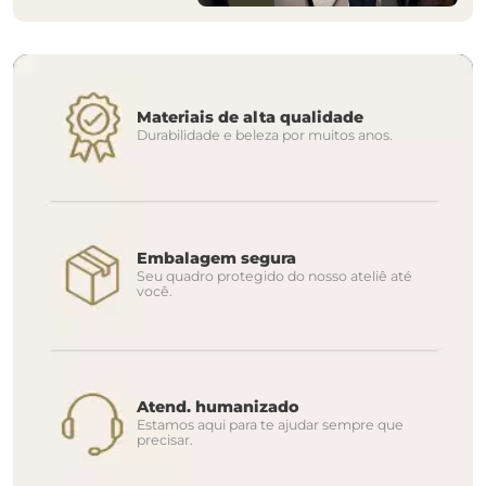
Materiais de alta qualidade
Durabilidade e beleza por muitos anos.
Embalagem segura
Seu quadro protegido do nosso ateliê até
você.
Atend. humanizado
Estamos aqui para te ajudar sempre que
precisar.