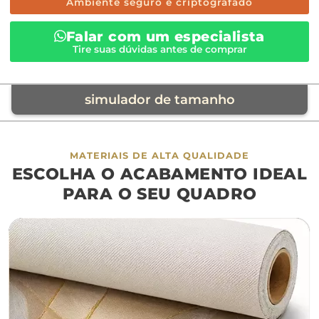
Ambiente seguro e criptografado
Falar com um especialista
Tire suas dúvidas antes de comprar
simulador de tamanho
móvel de referência
MATERIAIS DE ALTA QUALIDADE
ESCOLHA O ACABAMENTO IDEAL
sofá
cama
ap
PARA O SEU QUADRO
largura aproximada
160cm
200cm
240c