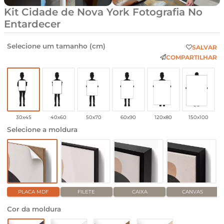
Kit Cidade de Nova York Fotografia No
Entardecer
Selecione um tamanho (cm)
SALVAR
COMPARTILHAR
30x45
40x60
50x70
60x90
120x80
150x100
Selecione a moldura
PLACA MDF
FILETE
CAIXA
CANVAS
Cor da moldura