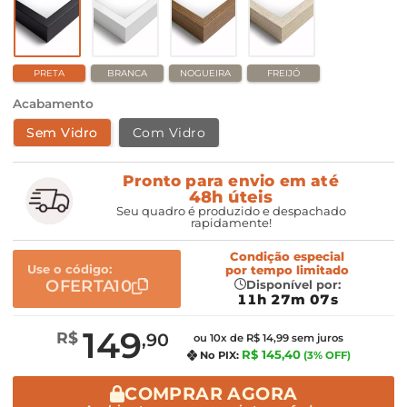
PRETA
BRANCA
NOGUEIRA
FREIJÓ
Acabamento
Sem Vidro
Com Vidro
Pronto para envio em até
48h úteis
Seu quadro é produzido e despachado
rapidamente!
Condição especial
Use o código:
por
tempo limitado
OFERTA10
Disponível por:
11h 27m 07s
149
R$
,90
ou 10x de R$ 14,99 sem juros
R$ 145,40
No PIX:
(3% OFF)
COMPRAR AGORA