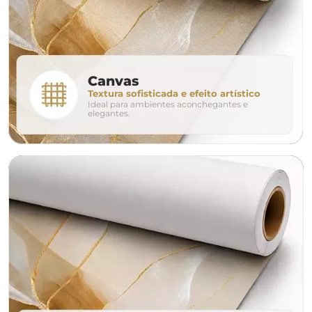
280cm
320cm
conjunto
Canvas
Textura sofisticada e efeito artístico
Ideal para ambientes aconchegantes e
avulso
duo
elegantes.
o tamanho ideal para o seu ambiente é
um Avulso 120x80