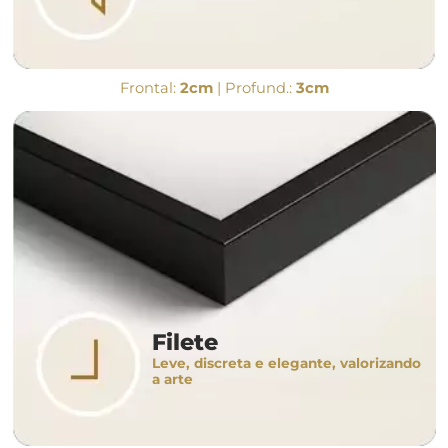
Frontal:
2cm
| Profund.:
3cm
Filete
Leve, discreta e elegante, valorizando
a arte