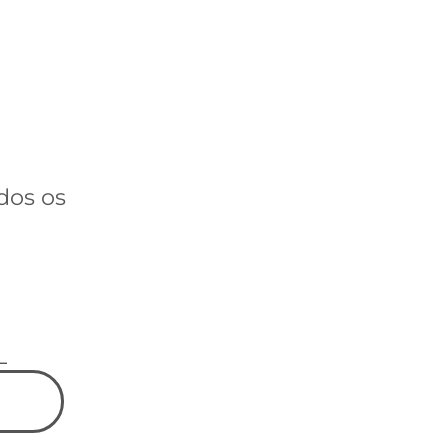
dos os
L