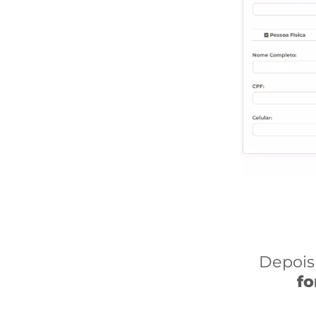
Depois 
f