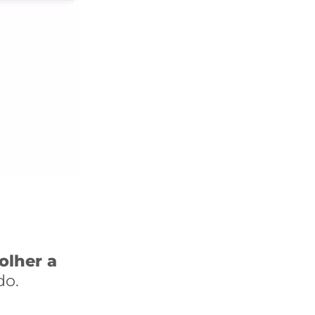
olher a
do.