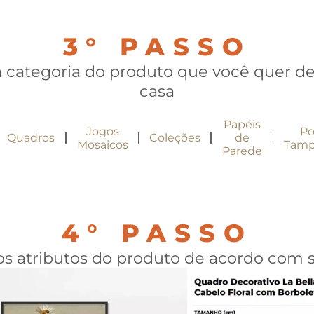
3° PASSO
a categoria do produto que você quer de
casa
Papéis
Jogos
Po
Quadros
Coleções
de
Mosaicos
Tamp
Parede
4° PASSO
os atributos do produto de acordo com 