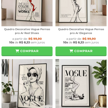
Quadro Decorativo Vogue Pernas
Quadro Decorativo Vogue Pernas
pro Ar Red Shoes
pro Ar Elegance
a partir de:
R$ 99,90
a partir de:
R$ 99,90
10x
de
R$ 8,33
sem juros
10x
de
R$ 8,33
sem juros
COMPRAR
COMPRAR