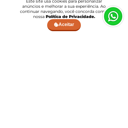
Este site usa cookies para personalizar
anúncios e melhorar a sua experiência. Ao
continuar navegando, você concorda com a
nossa
Política de Privacidade.
Aceitar
Quadro Decorativo Rosto Feminino
Quadro Decorativo Abstrato Textura
Textura Estilo Gesso Laranja
Estilo Gesso com Linhas em Preto
a partir de:
R$ 99,90
a partir de:
R$ 99,90
10x
de
R$ 8,33
sem juros
10x
de
R$ 8,33
sem juros
COMPRAR
COMPRAR