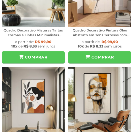
Quadro Decorativo Misturas Tintas
Quadro Decorativo Pintura Óleo
Formas e Linhas Minimalistas
Abstrato em Tons Terrosos com
Orange Green
Preto
a partir de:
R$ 99,90
a partir de:
R$ 99,90
10x
de
R$ 8,33
sem juros
10x
de
R$ 8,33
sem juros
COMPRAR
COMPRAR