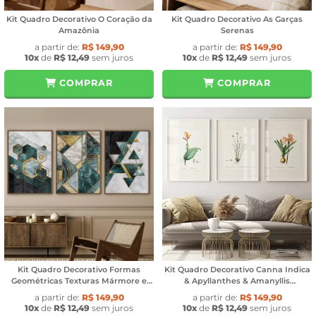
Kit Quadro Decorativo O Coração da
Kit Quadro Decorativo As Garças
Amazônia
Serenas
a partir de:
R$ 149,90
a partir de:
R$ 149,90
10x
de
R$ 12,49
sem juros
10x
de
R$ 12,49
sem juros
COMPRAR
COMPRAR
Kit Quadro Decorativo Formas
Kit Quadro Decorativo Canna Indica
Geométricas Texturas Mármore e
& Apyllanthes & Amanyllis
Gold
Belladonna
a partir de:
R$ 149,90
a partir de:
R$ 149,90
10x
de
R$ 12,49
sem juros
10x
de
R$ 12,49
sem juros