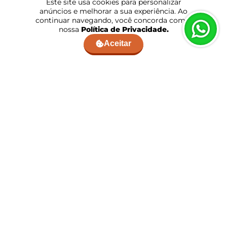
Este site usa cookies para personalizar
anúncios e melhorar a sua experiência. Ao
continuar navegando, você concorda com a
nossa
Política de Privacidade.
Aceitar
Kit Quadro Decorativo Pintura
Kit Quadro Decorativo Pôr do Sol nas
Realista Floral com Folhas Verdes
Montanhas Verdes
a partir de:
R$ 119,90
a partir de:
R$ 149,90
10x
de
R$ 9,99
sem juros
10x
de
R$ 12,49
sem juros
COMPRAR
COMPRAR