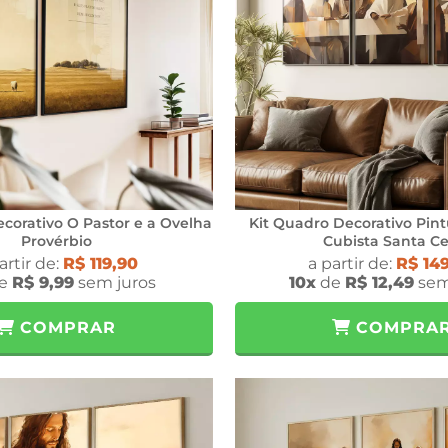
corativo O Pastor e a Ovelha
Kit Quadro Decorativo Pint
Provérbio
Cubista Santa Ce
artir de:
R$ 119,90
a partir de:
R$ 14
e
R$ 9,99
sem juros
10x
de
R$ 12,49
sem
COMPRAR
COMPRA