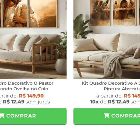
dro Decorativo O Pastor
Kit Quadro Decorativo A 
ando Ovelha no Colo
Pintura Abstrat
artir de:
R$ 149,90
a partir de:
R$ 14
e
R$ 12,49
sem juros
10x
de
R$ 12,49
sem
COMPRAR
COMPRA