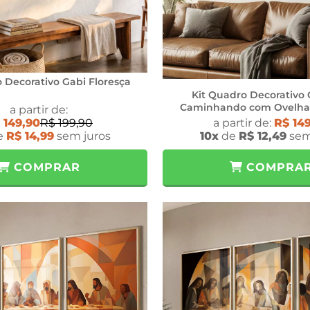
 Decorativo Gabi Floresça
Kit Quadro Decorativo 
Caminhando com Ovelha 
a partir de:
 149,90
R$ 199,90
a partir de:
R$ 14
e
R$ 14,99
sem juros
10x
de
R$ 12,49
sem
COMPRAR
COMPRA