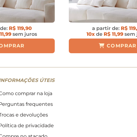
 de:
R$ 119,90
a partir de:
R$ 119
11,99
sem juros
10x
de
R$ 11,99
sem 
OMPRAR
COMPRAR
INFORMAÇÕES ÚTEIS
Como comprar na loja
Perguntas frequentes
Trocas e devoluções
Política de privacidade
Compre no atacado