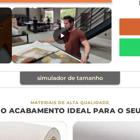
simulador de tamanho
cia
MATERIAIS DE ALTA QUALIDADE
 O ACABAMENTO IDEAL PARA O SE
á
cama
aparador