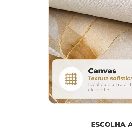
largura aproxima
160cm
2
Canvas
conjunto
Textura sofistic
avul
Ideal para ambien
elegantes.
ESCOLHA 