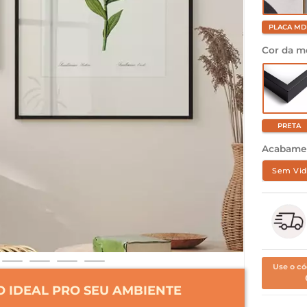
PLACA MD
Cor da m
PRETA
Acabame
Sem Vid
Use o có
 IDEAL PRO SEU AMBIENTE