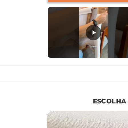
móvel de referên
ESCOLHA
sof