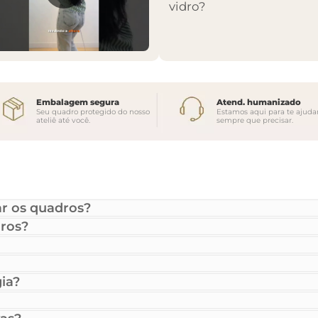
vidro?
Embalagem segura
Atend. humanizado
Seu quadro protegido do nosso
Estamos aqui para te ajuda
ateliê até você.
sempre que precisar.
r os quadros?
ros?
ia?