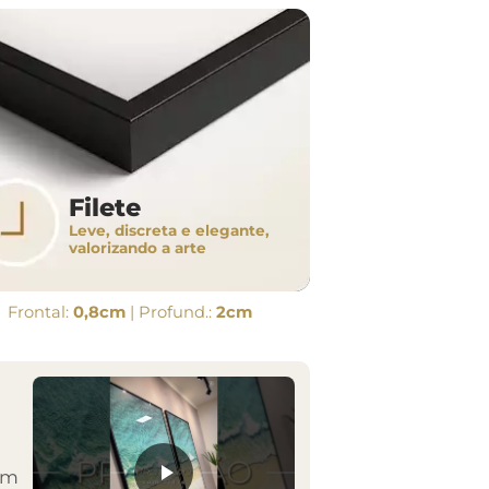
Filete
Leve, discreta e elegante,
valorizando a arte
Frontal:
0,8cm
| Profund.:
2cm
em