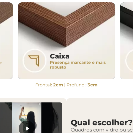
Caixa
Presença marcante e mais
e
robusto
Frontal:
2cm
| Profund.:
3cm
Qual escolher?
Quadros com vidro ou s