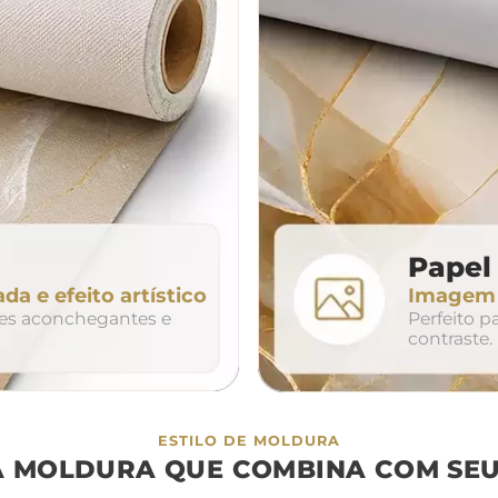
da
200cm
240cm
80cm
320cm
Papel 
ada e efeito artístico
Imagem n
so
duo
trio
tes aconchegantes e
Perfeito 
contraste.
ESTILO DE MOLDURA
A MOLDURA QUE COMBINA COM SEU