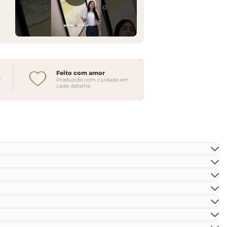
Feito com amor
r
Produzido com cuidado em
cada detalhe.