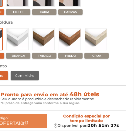
F
FILETE
CAIXA
CANVAS
oldura
BRANCA
TABACO
FREIJÓ
CRUA
nto
ro
Com Vidro
48h úteis
Pronto para envio em até
Seu quadro é produzido e despachado rapidamente!
*O prazo de entrega varia conforme a sua região.
Condição especial
por
digo:
tempo limitado
OFERTA10
20h 51m 26s
Disponível por: