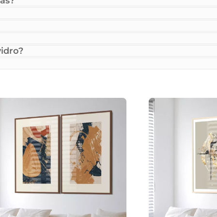
as?
idro?