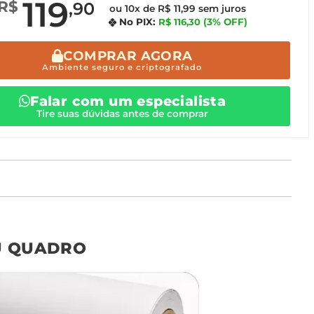
119
R$
,90
ou 10x de R$ 11,99 sem juros
No PIX:
R$ 116,30
(3% OFF)
COMPRAR AGORA
Ambiente seguro e criptografado
Falar com um especialista
Tire suas dúvidas antes de comprar
o tamanho ideal para o seu ambiente é
um Avulso 120x80
U QUADRO
Não encontrou seu
tamanho? Ainda tem
dúvidas? Fale com nossa
equipe de atendimento!