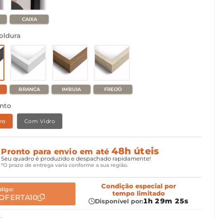
CAIXA
oldura
BRANCA
IMBUIA
FREIJÓ
nto
ro
Com Vidro
48h úteis
Pronto para envio em até
Seu quadro é produzido e despachado rapidamente!
*O prazo de entrega varia conforme a sua região.
Condição especial
por
digo:
tempo limitado
OFERTA10
1h 29m 23s
Disponível por: