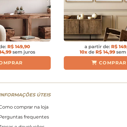
 de:
R$ 149,90
a partir de:
R$ 149
14,99
sem juros
10x
de
R$ 14,99
sem 
OMPRAR
COMPRAR
INFORMAÇÕES ÚTEIS
Como comprar na loja
Perguntas frequentes
Trocas e devoluções