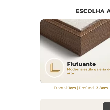
ESCOLHA 
Flutuante
Moderna estilo galeria d
arte
Frontal:
1cm
| Profund.:
3,8cm