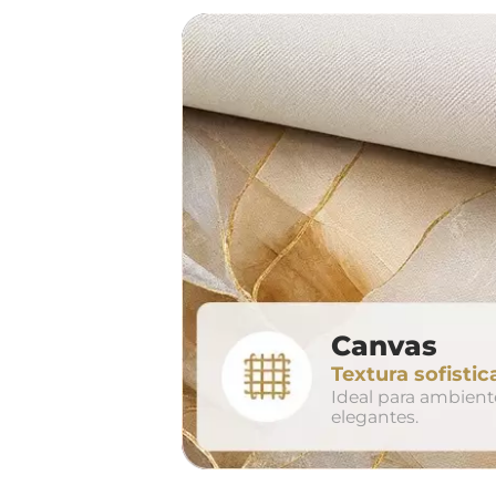
sof
largura aproxima
160cm
2
Canvas
conjunto
Textura sofistic
avul
Ideal para ambien
elegantes.