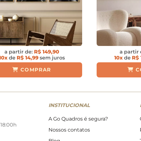
a partir de:
R$ 149,90
a partir
10x
de
R$ 14,99
sem juros
10x
de
R$ 
COMPRAR
C
INSTITUCIONAL
A Go Quadros é segura?
 18:00h
Nossos contatos
Blog