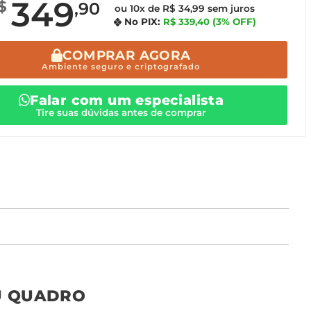
349
$
,90
ou 10x de R$ 34,99 sem juros
No PIX:
R$ 339,40
(3% OFF)
COMPRAR AGORA
Ambiente seguro e criptografado
Falar com um especialista
Tire suas dúvidas antes de comprar
o tamanho ideal para o seu ambiente é
um Avulso 120x80
U QUADRO
Não encontrou seu
tamanho? Ainda tem