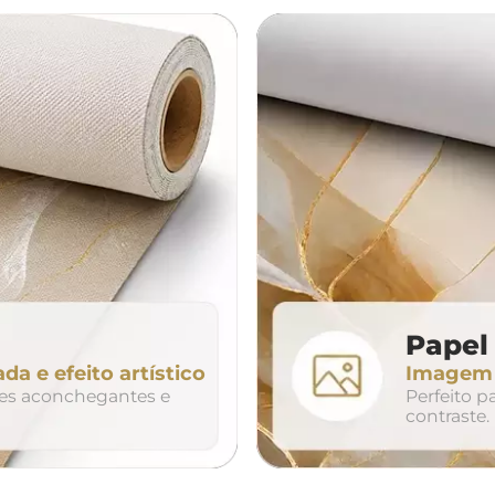
á
cama
aparador
da
200cm
240cm
80cm
320cm
Papel 
ada e efeito artístico
Imagem n
so
duo
trio
tes aconchegantes e
Perfeito 
contraste.