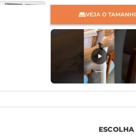
VEJA O TAMANHO
móvel de referên
ESCOLHA