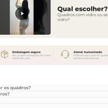
Qual escolher?
Quadros com vidro ou s
vidro?
Embalagem segura
Atend. humanizado
Seu quadro protegido do nosso
Estamos aqui para te ajuda
ateliê até você.
sempre que precisar.
r os quadros?
ros?