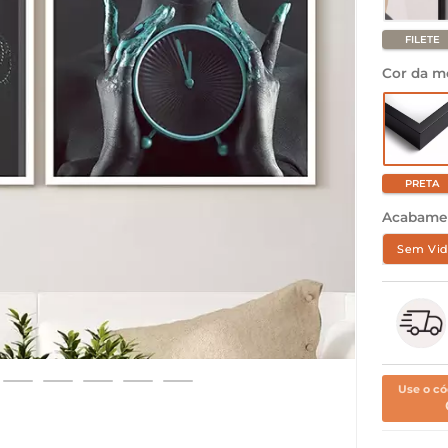
FILETE
Cor da m
PRETA
Acabame
Sem Vid
Use o có