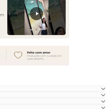
em
Feito com amor
r
Produzido com cuidado em
cada detalhe.