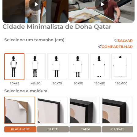
Cidade Minimalista de Doha Qatar
Selecione um tamanho (cm)
SALVAR
COMPARTILHAR
30x45
40x60
50x70
60x90
120x80
150x100
Selecione a moldura
PLACA MDF
FILETE
CAIXA
CANVAS