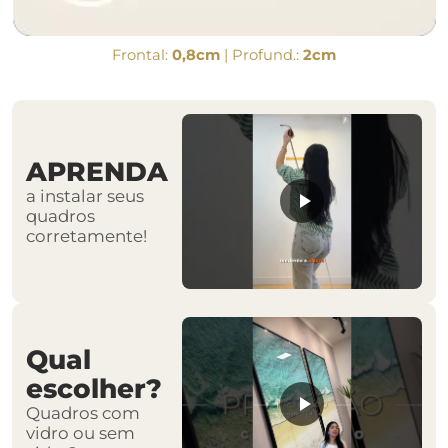
Frontal:
0,8cm
| Profund.:
2cm
APRENDA
a instalar seus
quadros
corretamente!
Qual
escolher?
Quadros com
vidro ou sem