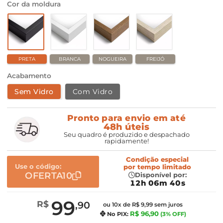
Cor da moldura
PRETA
BRANCA
NOGUEIRA
FREIJÓ
Acabamento
Sem Vidro
Com Vidro
Pronto para envio em até
48h úteis
Seu quadro é produzido e despachado
rapidamente!
Condição especial
Use o código:
por
tempo limitado
OFERTA10
Disponível por:
12h 06m 39s
99
R$
,90
ou 10x de R$ 9,99 sem juros
R$ 96,90
No PIX:
(3% OFF)