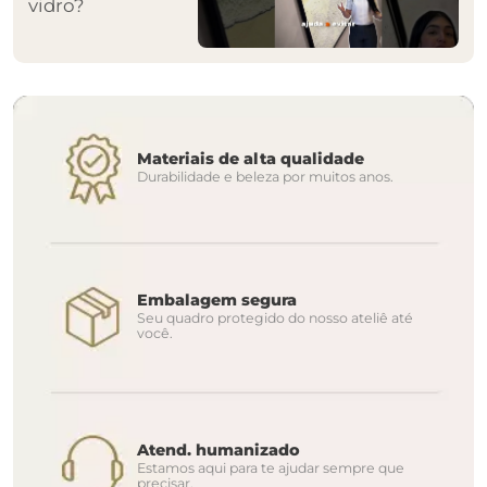
vidro?
Materiais de alta qualidade
Durabilidade e beleza por muitos anos.
Embalagem segura
Seu quadro protegido do nosso ateliê até
você.
Atend. humanizado
Estamos aqui para te ajudar sempre que
precisar.