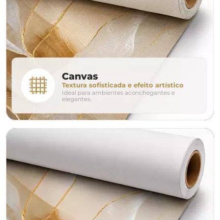
280cm
320cm
conjunto
Canvas
Textura sofisticada e efeito artístico
Ideal para ambientes aconchegantes e
avulso
duo
elegantes.
o tamanho ideal para o seu ambiente é
um Avulso 120x80