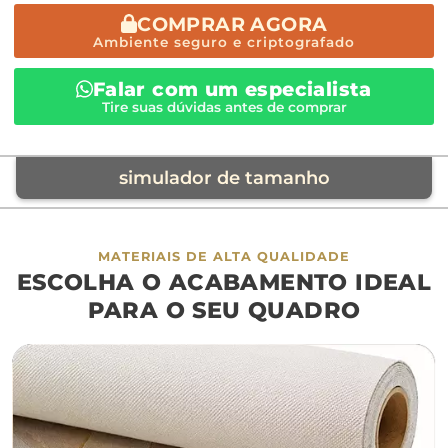
COMPRAR AGORA
Ambiente seguro e criptografado
Falar com um especialista
Tire suas dúvidas antes de comprar
simulador de tamanho
móvel de referência
MATERIAIS DE ALTA QUALIDADE
ESCOLHA O ACABAMENTO IDEAL
sofá
cama
ap
PARA O SEU QUADRO
largura aproximada
160cm
200cm
240c