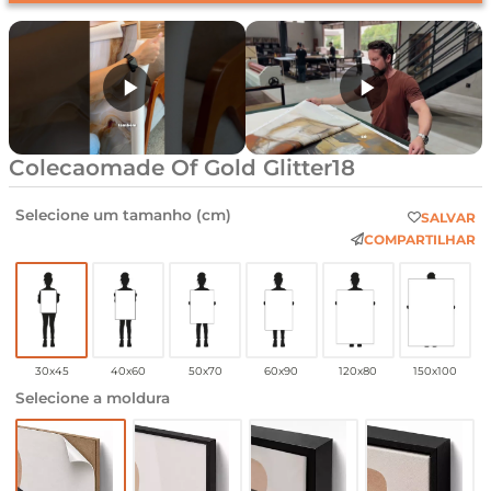
Colecaomade Of Gold Glitter18
Selecione um tamanho (cm)
SALVAR
COMPARTILHAR
30x45
40x60
50x70
60x90
120x80
150x100
Selecione a moldura