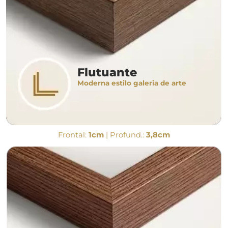
Flutuante
Moderna estilo galeria de arte
Frontal:
1cm
| Profund.:
3,8cm