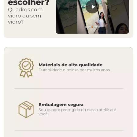
escolher?
Quadros com
vidro ou sem
vidro?
Materiais de alta qualidade
Durabilidade e beleza por muitos anos.
Embalagem segura
Seu quadro protegido do nosso ateliê até
você.