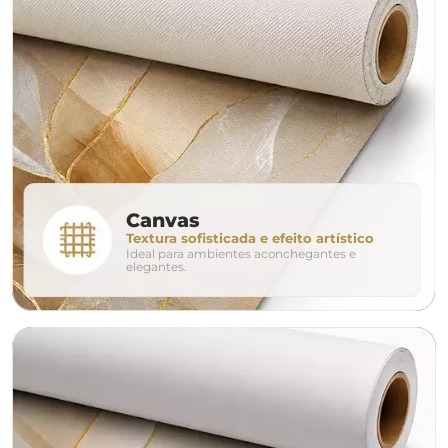
largura aproximada
160cm
200cm
240c
280cm
320cm
conjunto
Canvas
Textura sofisticada e efeito artístico
Ideal para ambientes aconchegantes e
avulso
duo
elegantes.
o tamanho ideal para o seu ambiente é
um Avulso 120x80