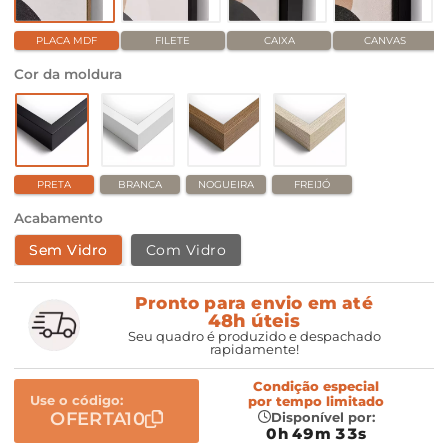
PLACA MDF
FILETE
CAIXA
CANVAS
Cor da moldura
PRETA
BRANCA
NOGUEIRA
FREIJÓ
Acabamento
Sem Vidro
Com Vidro
Pronto para envio em até
48h úteis
Seu quadro é produzido e despachado
rapidamente!
Condição especial
Use o código:
por
tempo limitado
OFERTA10
Disponível por:
0h 49m 32s