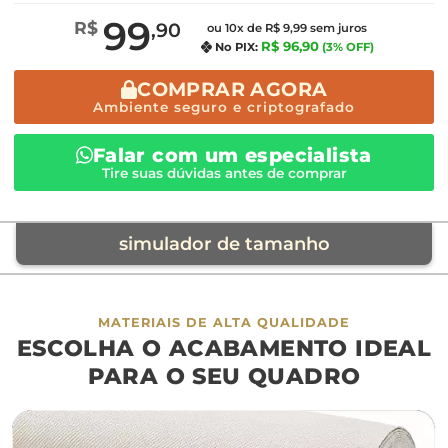
99
R$
,90
ou 10x de R$ 9,99 sem juros
R$ 96,90
No PIX:
(3% OFF)
COMPRAR AGORA
Ambiente seguro e criptografado
Falar com um especialista
Tire suas dúvidas antes de comprar
simulador de tamanho
móvel de referência
MATERIAIS DE ALTA QUALIDADE
ESCOLHA O ACABAMENTO IDEAL
sofá
cama
ap
PARA O SEU QUADRO