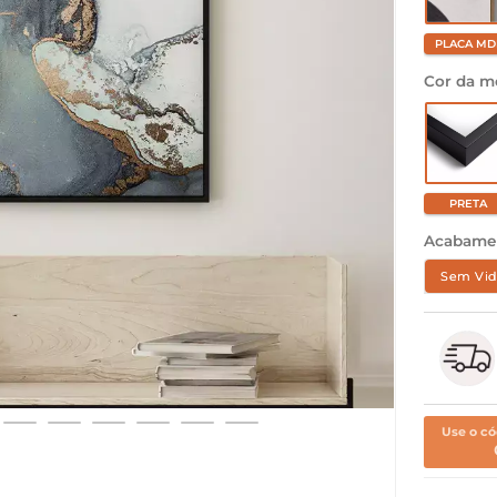
PLACA MD
Cor da m
PRETA
Acabame
Sem Vid
Use o có