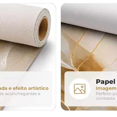
á
cama
aparador
da
200cm
240cm
80cm
320cm
Papel 
ada e efeito artístico
Imagem n
so
duo
trio
tes aconchegantes e
Perfeito 
contraste.