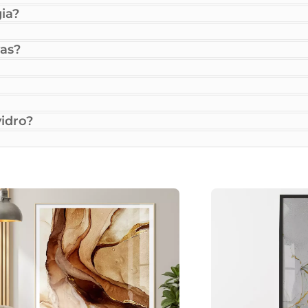
ia?
as?
idro?