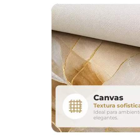
sof
largura aproxima
160cm
2
Canvas
conjunto
Textura sofistic
avul
Ideal para ambien
elegantes.