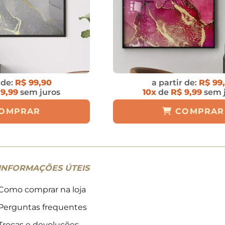
 de:
R$ 99,90
a partir de:
R$ 99
 9,99
sem juros
10x
de
R$ 9,99
sem 
OMPRAR
COMPRAR
INFORMAÇÕES ÚTEIS
Como comprar na loja
Perguntas frequentes
Trocas e devoluções