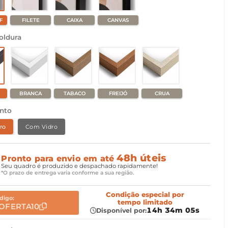
F
FILETE
CAIXA
CANVAS
oldura
BRANCA
TABACO
FREIJÓ
CRUA
nto
ro
Com Vidro
48h úteis
Pronto para envio em até
Seu quadro é produzido e despachado rapidamente!
*O prazo de entrega varia conforme a sua região.
Condição especial
por
digo:
tempo limitado
OFERTA10
14h 34m 03s
Disponível por: