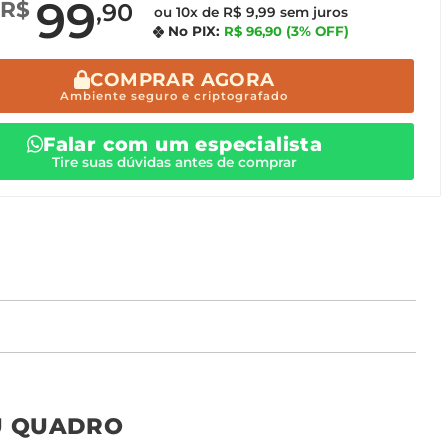
99
R$
,90
ou 10x de R$ 9,99 sem juros
No PIX:
R$ 96,90
(3% OFF)
COMPRAR AGORA
Ambiente seguro e criptografado
Falar com um especialista
Tire suas dúvidas antes de comprar
o tamanho ideal para o seu ambiente é
um Avulso 120x80
U QUADRO
Não encontrou seu
tamanho? Ainda tem