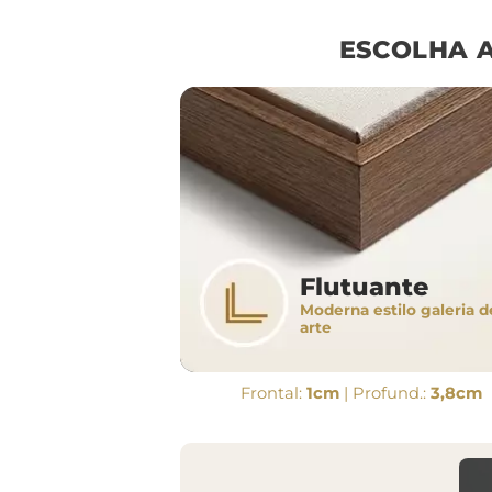
ESCOLHA 
Flutuante
Moderna estilo galeria d
arte
Frontal:
1cm
| Profund.:
3,8cm