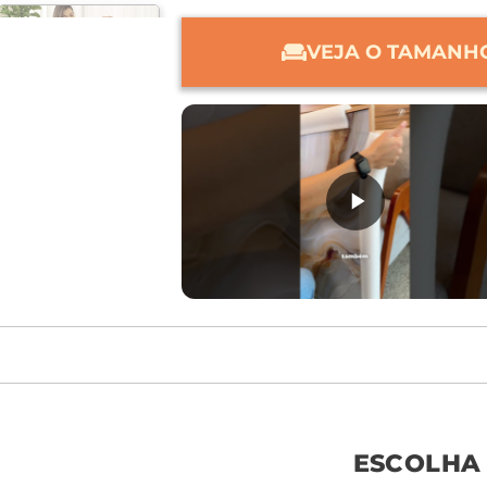
VEJA O TAMANHO
móvel de referên
ESCOLHA