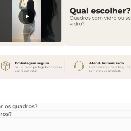
Qual escolher?
Quadros com vidro ou s
vidro?
Embalagem segura
Atend. humanizado
Seu quadro protegido do nosso
Estamos aqui para te ajuda
ateliê até você.
sempre que precisar.
r os quadros?
ros?