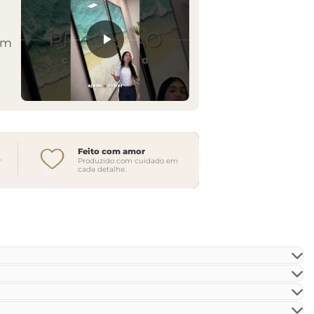
em
Feito com amor
r
Produzido com cuidado em
cada detalhe.