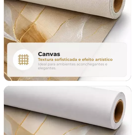
160cm
200cm
240c
280cm
320cm
conjunto
Canvas
Textura sofisticada e efeito artístico
Ideal para ambientes aconchegantes e
avulso
duo
elegantes.
o tamanho ideal para o seu ambiente é
um Avulso 120x80