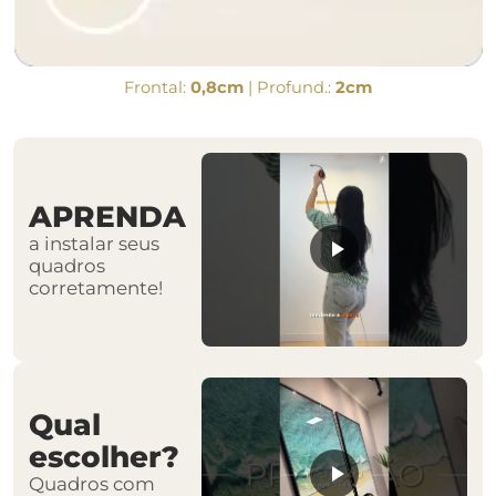
Frontal:
0,8cm
| Profund.:
2cm
APRENDA
a instalar seus
quadros
corretamente!
Qual
escolher?
Quadros com