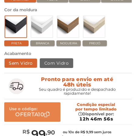
Cor da moldura
PRETA
BRANCA
NOGUEIRA
FREIJÓ
Acabamento
Sem Vidro
Com Vidro
Pronto para envio em até
48h úteis
Seu quadro é produzido e despachado
rapidamente!
Condição especial
Use o código:
por
tempo limitado
OFERTA10
Disponível por:
12h 46m 55s
99
R$
,90
ou 10x de R$ 9,99 sem juros