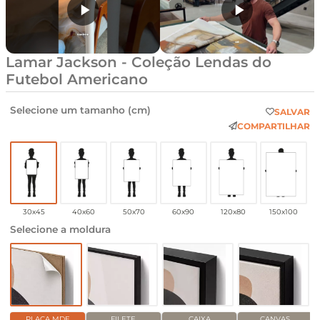
Lamar Jackson - Coleção Lendas do
Futebol Americano
Selecione um tamanho (cm)
SALVAR
COMPARTILHAR
30x45
40x60
50x70
60x90
120x80
150x100
Selecione a moldura
PLACA MDF
FILETE
CAIXA
CANVAS