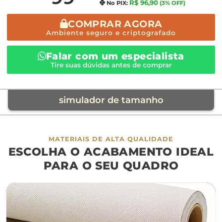
R$ 96,90
No PIX:
(3% OFF)
COMPRAR AGORA
Ambiente seguro e criptografado
Falar com um especialista
Tire suas dúvidas antes de comprar
simulador de tamanho
móvel de referência
MATERIAIS DE ALTA QUALIDADE
ESCOLHA O ACABAMENTO IDEAL
sofá
cama
ap
PARA O SEU QUADRO
largura aproximada