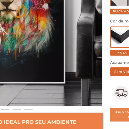
PLACA MD
Cor da m
PRETA
Acabame
Sem Vid
Use o có
 IDEAL PRO SEU AMBIENTE