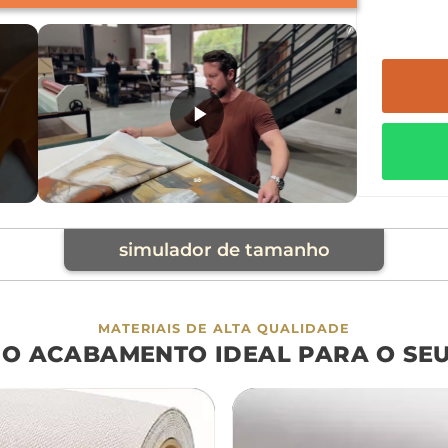
simulador de tamanho
cia
MATERIAIS DE ALTA QUALIDADE
 O ACABAMENTO IDEAL PARA O SE
á
cama
aparador