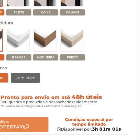
F
FILETE
CAIXA
CANVAS
oldura
BRANCA
NOGUEIRA
FREIJÓ
nto
ro
Com Vidro
48h úteis
Pronto para envio em até
Seu quadro é produzido e despachado rapidamente!
*O prazo de entrega varia conforme a sua região.
Condição especial
por
digo:
tempo limitado
OFERTA10
3h 01m 00s
Disponível por: