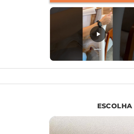
móvel de referên
ESCOLHA
sof