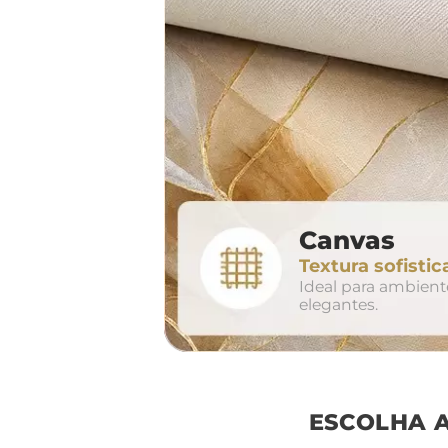
largura aproxima
160cm
2
Canvas
conjunto
Textura sofistic
avul
Ideal para ambien
elegantes.
ESCOLHA 