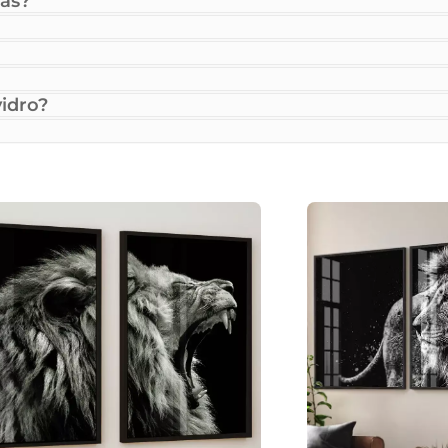
as?
idro?