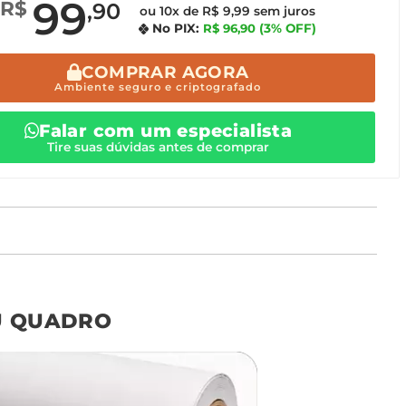
99
R$
,90
ou 10x de R$ 9,99 sem juros
No PIX:
R$ 96,90
(3% OFF)
COMPRAR AGORA
Ambiente seguro e criptografado
Falar com um especialista
Tire suas dúvidas antes de comprar
o tamanho ideal para o seu ambiente é
um Avulso 120x80
U QUADRO
Não encontrou seu
tamanho? Ainda tem
dúvidas? Fale com nossa
equipe de atendimento!