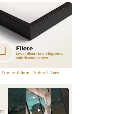
Filete
Leve, discreta e elegante,
valorizando a arte
Frontal:
0,8cm
| Profund.:
2cm
em