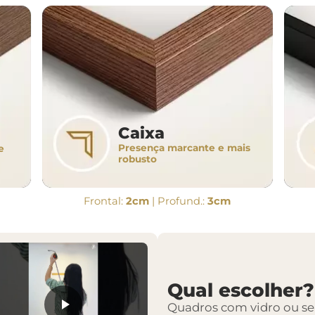
Caixa
Presença marcante e mais
e
robusto
Frontal:
2cm
| Profund.:
3cm
Qual escolher?
Quadros com vidro ou s