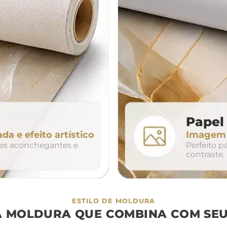
da
200cm
240cm
80cm
320cm
Papel 
ada e efeito artístico
Imagem n
so
duo
trio
tes aconchegantes e
Perfeito 
contraste.
ESTILO DE MOLDURA
A MOLDURA QUE COMBINA COM SEU