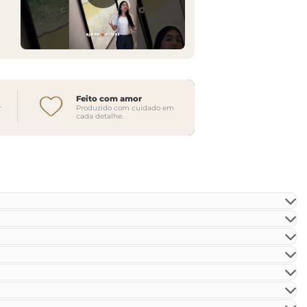
Feito com amor
r
Produzido com cuidado em
cada detalhe.