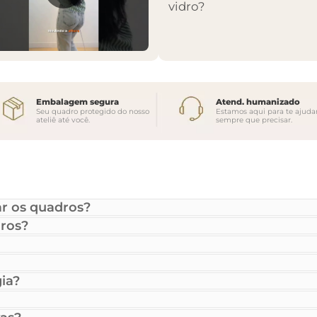
vidro?
Embalagem segura
Atend. humanizado
Seu quadro protegido do nosso
Estamos aqui para te ajuda
ateliê até você.
sempre que precisar.
r os quadros?
ros?
ia?