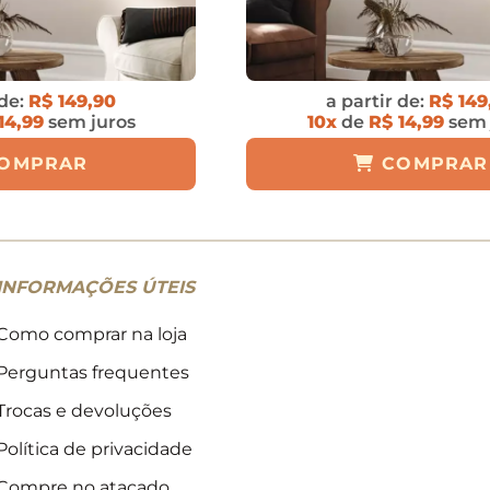
 de:
R$ 149,90
a partir de:
R$ 149
14,99
sem juros
10x
de
R$ 14,99
sem 
OMPRAR
COMPRAR
INFORMAÇÕES ÚTEIS
Como comprar na loja
Perguntas frequentes
Trocas e devoluções
Política de privacidade
Compre no atacado