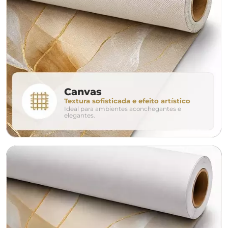
160cm
200cm
240c
280cm
320cm
conjunto
Canvas
Textura sofisticada e efeito artístico
Ideal para ambientes aconchegantes e
avulso
duo
elegantes.
o tamanho ideal para o seu ambiente é
um Avulso 120x80