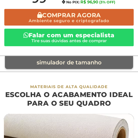
R$ 96,90
No PIX:
(3% OFF)
COMPRAR AGORA
Ambiente seguro e criptografado
Falar com um especialista
Tire suas dúvidas antes de comprar
simulador de tamanho
móvel de referência
MATERIAIS DE ALTA QUALIDADE
ESCOLHA O ACABAMENTO IDEAL
sofá
cama
ap
PARA O SEU QUADRO
largura aproximada