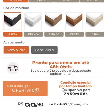
Cor da moldura
PRETA
BRANCA
TABACO
FREIJÓ
CRUA
Acabamento
Sem Vidro
Com Vidro
Pronto para envio em até
48h úteis
Seu quadro é produzido e despachado
rapidamente!
Condição especial
Use o código:
por
tempo limitado
OFERTA10
Disponível por:
7h 59m 58s
99
R$
,90
ou 10x de R$ 9,99 sem juros