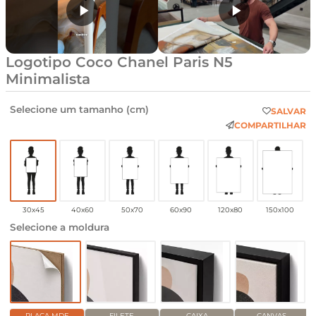
Logotipo Coco Chanel Paris N5
Minimalista
Selecione um tamanho (cm)
SALVAR
COMPARTILHAR
30x45
40x60
50x70
60x90
120x80
150x100
Selecione a moldura
PLACA MDF
FILETE
CAIXA
CANVAS