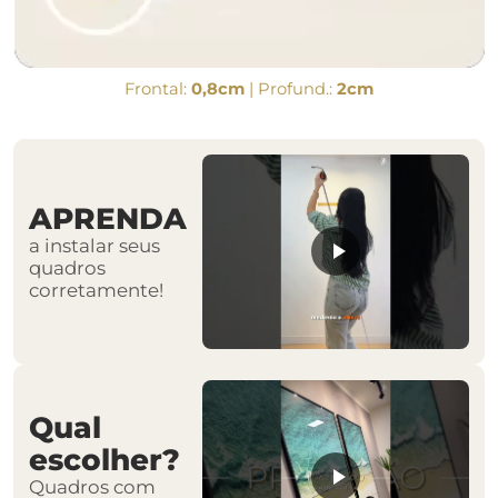
Frontal:
0,8cm
| Profund.:
2cm
APRENDA
a instalar seus
quadros
corretamente!
Qual
escolher?
Quadros com