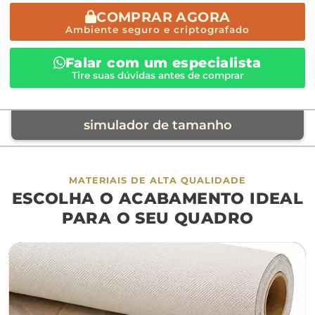
COMPRAR AGORA
Ambiente seguro e criptografado
Falar com um especialista
Tire suas dúvidas antes de comprar
simulador de tamanho
móvel de referência
MATERIAIS DE ALTA QUALIDADE
ESCOLHA O ACABAMENTO IDEAL
sofá
cama
ap
PARA O SEU QUADRO
largura aproximada
160cm
200cm
240c