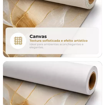
280cm
320cm
conjunto
Canvas
Textura sofisticada e efeito artístico
Ideal para ambientes aconchegantes e
avulso
duo
elegantes.
o tamanho ideal para o seu ambiente é
um Avulso 120x80