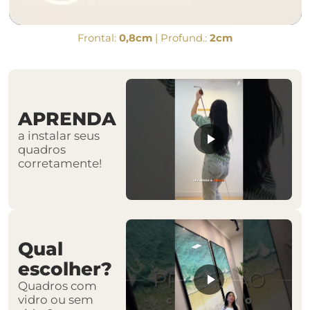
Frontal:
0,8cm
| Profund.:
2cm
APRENDA
a instalar seus
quadros
corretamente!
Qual
escolher?
Quadros com
vidro ou sem