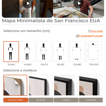
Mapa Minimalista de San Francisco EUA
Selecione um tamanho (cm)
SALVAR
COMPARTILHAR
30x45
40x60
50x70
60x90
120x80
150x100
Selecione a moldura
PLACA MDF
FILETE
CAIXA
CANVAS