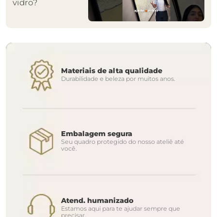
vidro?
Materiais de alta qualidade
Durabilidade e beleza por muitos anos.
Embalagem segura
Seu quadro protegido do nosso ateliê até
você.
Atend. humanizado
Estamos aqui para te ajudar sempre que
precisar.