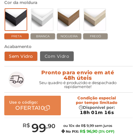
Cor da moldura
PRETA
BRANCA
NOGUEIRA
FREIJÓ
Acabamento
Sem Vidro
Com Vidro
Pronto para envio em até
48h úteis
Seu quadro é produzido e despachado
rapidamente!
Condição especial
Use o código:
por
tempo limitado
OFERTA10
Disponível por:
18h 01m 16s
99
R$
,90
ou 10x de R$ 9,99 sem juros
R$ 96,90
No PIX:
(3% OFF)