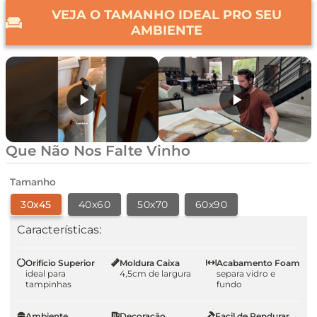
VEJA O TAMANHO IDEAL PRO SEU
AMBIENTE
Que Não Nos Falte Vinho
Tamanho
30x45
40x60
50x70
60x90
Características:
Orifício Superior
Moldura Caixa
Acabamento Foam
ideal para
4,5cm de largura
separa vidro e
tampinhas
fundo
Ambiente
Decoração
Facil de Pendurar