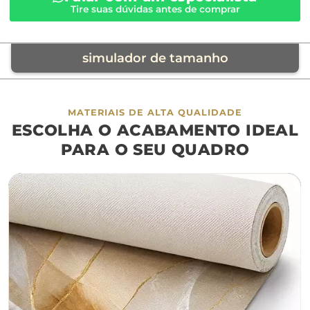
Tire suas dúvidas antes de comprar
simulador de tamanho
móvel de referência
MATERIAIS DE ALTA QUALIDADE
ESCOLHA O ACABAMENTO IDEAL
sofá
cama
ap
PARA O SEU QUADRO
largura aproximada
160cm
200cm
240c
280cm
320cm