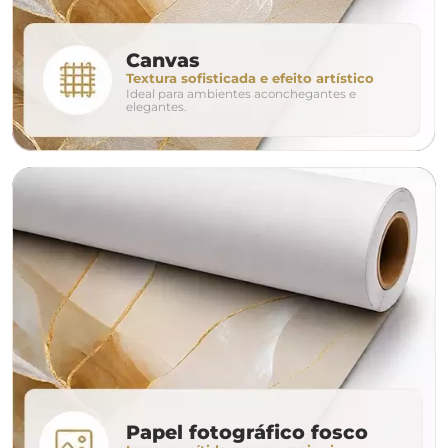
conjunto
Canvas
Textura sofisticada e efeito artístico
Ideal para ambientes aconchegantes e
avulso
duo
elegantes.
o tamanho ideal para o seu ambiente é
um Avulso 120x80
Papel fotográfico fosco