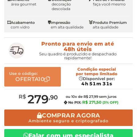
área gourmet
decoração
faça você mesmo
descolada
Acabamento
Impressão
Produto Premium
com vidro
em alta qualidade
alta qualidade
Pronto para envio em até
48h úteis
Seu quadro é produzido e despachado
rapidamente!
Condição especial
Use o código:
por
tempo limitado
OFERTA10
Disponível por:
4h 51m 30s
279
R$
,90
ou 10x de R$ 27,99 sem juros
R$ 271,50
No PIX:
(3% OFF)
COMPRAR AGORA
Ambiente seguro e criptografado
Falar com um especialista