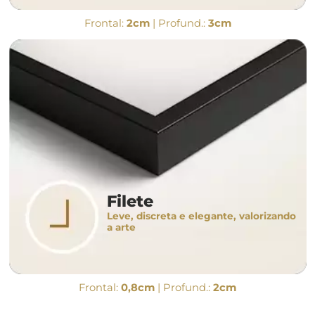
Frontal:
2cm
| Profund.:
3cm
Filete
Leve, discreta e elegante, valorizando
a arte
Frontal:
0,8cm
| Profund.:
2cm