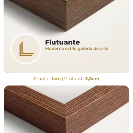
Flutuante
Moderna estilo galeria de arte
Frontal:
1cm
| Profund.:
3,8cm