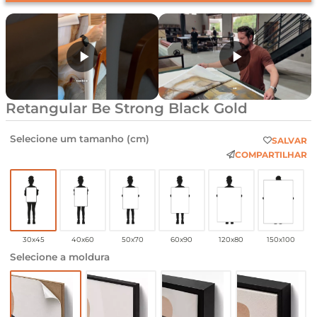
Retangular Be Strong Black Gold
Selecione um tamanho (cm)
SALVAR
COMPARTILHAR
30x45
40x60
50x70
60x90
120x80
150x100
Selecione a moldura