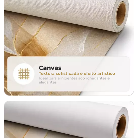
largura aproximada
160cm
200cm
240c
280cm
320cm
conjunto
Canvas
Textura sofisticada e efeito artístico
Ideal para ambientes aconchegantes e
avulso
duo
elegantes.
o tamanho ideal para o seu ambiente é
um Avulso 120x80