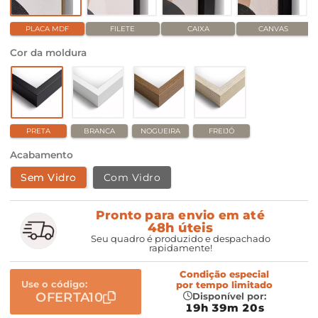
PLACA MDF
FILETE
CAIXA
CANVAS
Cor da moldura
PRETA
BRANCA
NOGUEIRA
FREIJÓ
Acabamento
Sem Vidro
Com Vidro
Pronto para envio em até
48h úteis
Seu quadro é produzido e despachado
rapidamente!
Condição especial
Use o código:
por
tempo limitado
OFERTA10
Disponível por:
19h 39m 19s