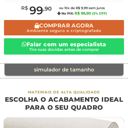
99
R$
,90
ou 10x de R$ 9,99 sem juros
R$ 96,90
No PIX:
(3% OFF)
COMPRAR AGORA
Ambiente seguro e criptografado
Falar com um especialista
Tire suas dúvidas antes de comprar
simulador de tamanho
móvel de referência
MATERIAIS DE ALTA QUALIDADE
ESCOLHA O ACABAMENTO IDEAL
sofá
cama
ap
PARA O SEU QUADRO