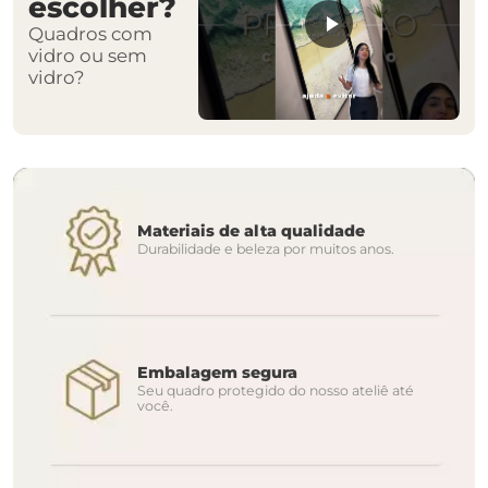
escolher?
Quadros com
vidro ou sem
vidro?
Materiais de alta qualidade
Durabilidade e beleza por muitos anos.
Embalagem segura
Seu quadro protegido do nosso ateliê até
você.