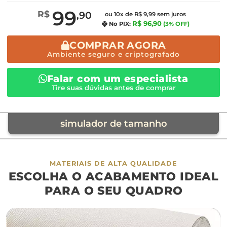
99
R$
,90
ou 10x de R$ 9,99 sem juros
R$ 96,90
No PIX:
(3% OFF)
COMPRAR AGORA
Ambiente seguro e criptografado
Falar com um especialista
Tire suas dúvidas antes de comprar
simulador de tamanho
móvel de referência
MATERIAIS DE ALTA QUALIDADE
ESCOLHA O ACABAMENTO IDEAL
sofá
cama
ap
PARA O SEU QUADRO