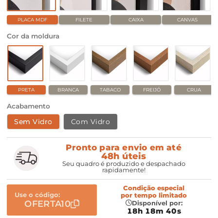
PLACA MDF
FILETE
CAIXA
CANVAS
Cor da moldura
PRETA
BRANCA
TABACO
FREIJÓ
CRUA
Acabamento
Sem Vidro
Com Vidro
Pronto para envio em até
48h úteis
Seu quadro é produzido e despachado
rapidamente!
Condição especial
Use o código:
por
tempo limitado
OFERTA10
Disponível por:
18h 18m 39s