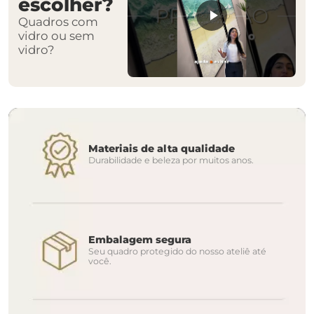
escolher?
Quadros com
vidro ou sem
vidro?
Materiais de alta qualidade
Durabilidade e beleza por muitos anos.
Embalagem segura
Seu quadro protegido do nosso ateliê até
você.