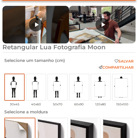
Retangular Lua Fotografia Moon
Selecione um tamanho (cm)
SALVAR
COMPARTILHAR
30x45
40x60
50x70
60x90
120x80
150x100
Selecione a moldura