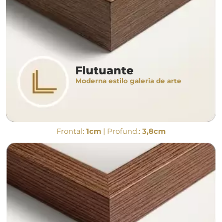
Flutuante
Moderna estilo galeria de arte
Frontal:
1cm
| Profund.:
3,8cm