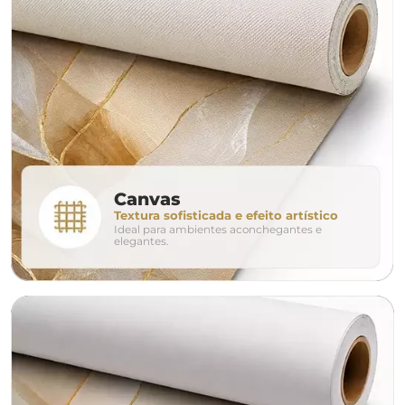
largura aproximada
160cm
200cm
240c
280cm
320cm
conjunto
Canvas
Textura sofisticada e efeito artístico
Ideal para ambientes aconchegantes e
avulso
duo
elegantes.
o tamanho ideal para o seu ambiente é
um Avulso 120x80