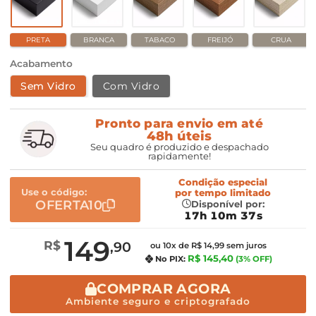
PRETA
BRANCA
TABACO
FREIJÓ
CRUA
Acabamento
Sem Vidro
Com Vidro
Pronto para envio em até
48h úteis
Seu quadro é produzido e despachado
rapidamente!
Condição especial
Use o código:
por
tempo limitado
OFERTA10
Disponível por:
17h 10m 36s
149
R$
,90
ou 10x de R$ 14,99 sem juros
R$ 145,40
No PIX:
(3% OFF)
COMPRAR AGORA
Ambiente seguro e criptografado