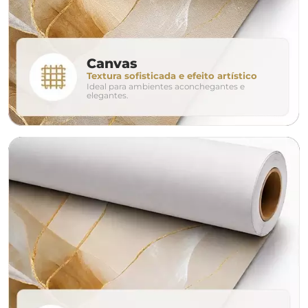
conjunto
Canvas
Textura sofisticada e efeito artístico
Ideal para ambientes aconchegantes e
avulso
duo
elegantes.
o tamanho ideal para o seu ambiente é
um Avulso 120x80