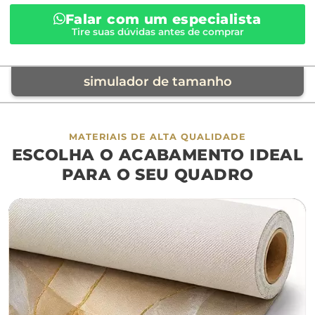
Falar com um especialista
Tire suas dúvidas antes de comprar
simulador de tamanho
móvel de referência
MATERIAIS DE ALTA QUALIDADE
ESCOLHA O ACABAMENTO IDEAL
sofá
cama
ap
PARA O SEU QUADRO
largura aproximada
160cm
200cm
240c
280cm
320cm