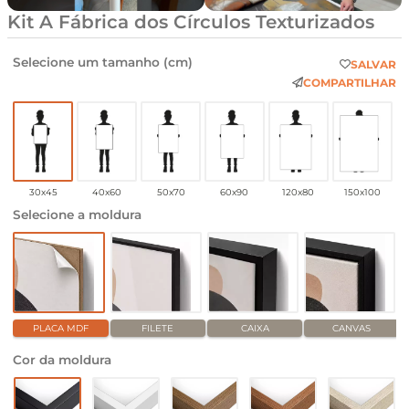
Kit A Fábrica dos Círculos Texturizados
Selecione um tamanho (cm)
SALVAR
COMPARTILHAR
30x45
40x60
50x70
60x90
120x80
150x100
Selecione a moldura
PLACA MDF
FILETE
CAIXA
CANVAS
Cor da moldura