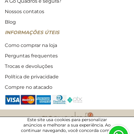
A Go Quadros é segura?
Nossos contatos
Blog
INFORMAÇÕES ÚTEIS
Como comprar na loja
Perguntas frequentes
Trocas e devoluções
Política de privacidade
Compre no atacado
Este site usa cookies para personalizar
anúncios e melhorar a sua experiência. Ao
2018 - 2026 © Todos os direitos reservados
continuar navegando, você concorda com a
07/08/2026 · 03:49 · 50020792