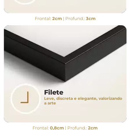
Frontal:
2cm
| Profund.:
3cm
Filete
Leve, discreta e elegante, valorizando
a arte
Frontal:
0,8cm
| Profund.:
2cm