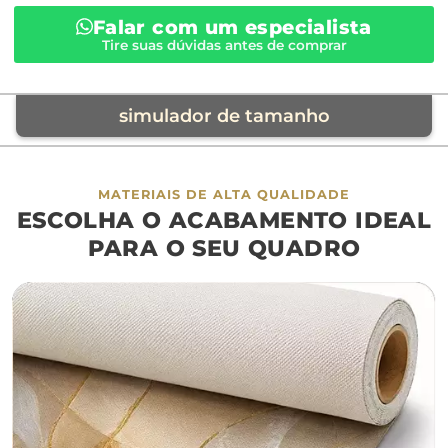
Falar com um especialista
Tire suas dúvidas antes de comprar
simulador de tamanho
móvel de referência
MATERIAIS DE ALTA QUALIDADE
ESCOLHA O ACABAMENTO IDEAL
sofá
cama
ap
PARA O SEU QUADRO
largura aproximada
160cm
200cm
240c
280cm
320cm