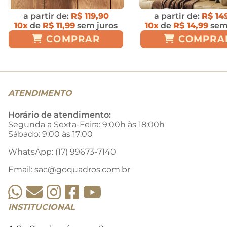
a partir de:
R$ 119,90
a partir de:
R$ 14
10x
de
R$ 11,99
sem juros
10x
de
R$ 14,99
sem
COMPRAR
COMPRA
ATENDIMENTO
Horário de atendimento:
Segunda a Sexta-Feira: 9:00h às 18:00h
Sábado: 9:00 às 17:00
WhatsApp: (17) 99673-7140
Email:
sac@goquadros.com.br
INSTITUCIONAL