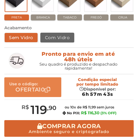
PRETA
BRANCA
TABACO
FREIJÓ
CRUA
Acabamento
Sem Vidro
Com Vidro
Pronto para envio em até
48h úteis
Seu quadro é produzido e despachado
rapidamente!
Condição especial
Use o código:
por
tempo limitado
OFERTA10
Disponível por:
6h 57m 42s
119
R$
,90
ou 10x de R$ 11,99 sem juros
R$ 116,30
No PIX:
(3% OFF)
COMPRAR AGORA
Ambiente seguro e criptografado