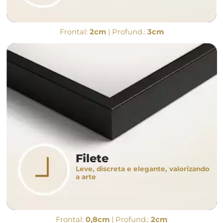
Frontal:
2cm
| Profund.:
3cm
Filete
Leve, discreta e elegante, valorizando
a arte
Frontal:
0,8cm
| Profund.:
2cm