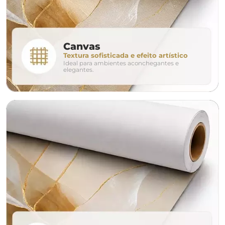
conjunto
Canvas
Textura sofisticada e efeito artístico
Ideal para ambientes aconchegantes e
avulso
duo
elegantes.
o tamanho ideal para o seu ambiente é
um Avulso 120x80