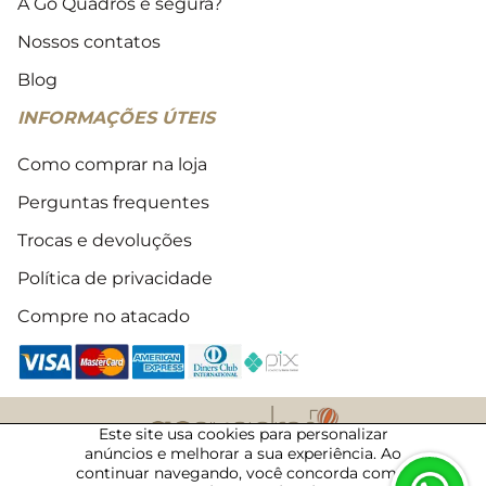
A Go Quadros é segura?
Nossos contatos
Blog
INFORMAÇÕES ÚTEIS
Como comprar na loja
Perguntas frequentes
Trocas e devoluções
Política de privacidade
Compre no atacado
Este site usa cookies para personalizar
anúncios e melhorar a sua experiência. Ao
2018 - 2026 © Todos os direitos reservados
continuar navegando, você concorda com a
06/08/2026 · 14:02 · 50003117