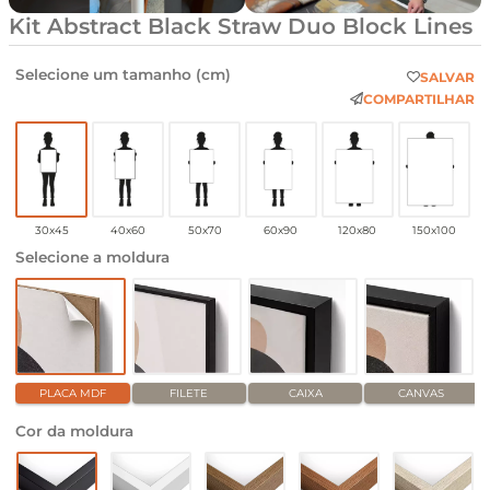
Kit Abstract Black Straw Duo Block Lines
Selecione um tamanho (cm)
SALVAR
COMPARTILHAR
30x45
40x60
50x70
60x90
120x80
150x100
Selecione a moldura
PLACA MDF
FILETE
CAIXA
CANVAS
Cor da moldura