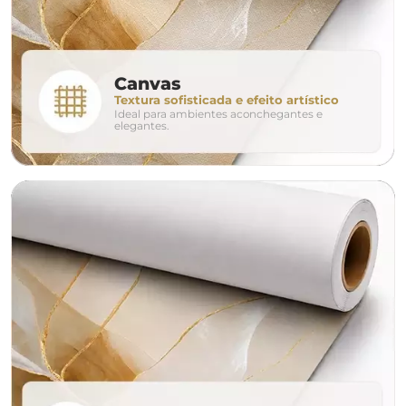
conjunto
Canvas
Textura sofisticada e efeito artístico
Ideal para ambientes aconchegantes e
avulso
duo
elegantes.
o tamanho ideal para o seu ambiente é
um Avulso 120x80