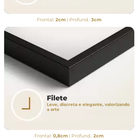
Frontal:
2cm
| Profund.:
3cm
Filete
Leve, discreta e elegante, valorizando
a arte
Frontal:
0,8cm
| Profund.:
2cm