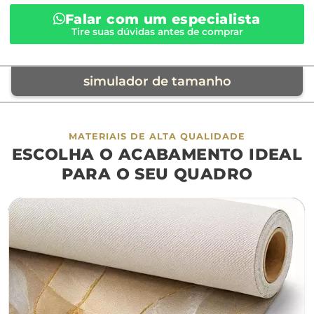
Falar com um especialista
Tire suas dúvidas antes de comprar
simulador de tamanho
móvel de referência
MATERIAIS DE ALTA QUALIDADE
ESCOLHA O ACABAMENTO IDEAL
sofá
cama
ap
PARA O SEU QUADRO
largura aproximada
160cm
200cm
240c
280cm
320cm