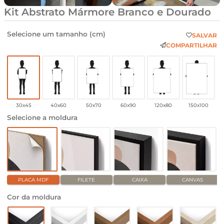
Kit Abstrato Mármore Branco e Dourado
Selecione um tamanho (cm)
SALVAR
COMPARTILHAR
30x45
40x60
50x70
60x90
120x80
150x100
Selecione a moldura
PLACA MDF
FILETE
CAIXA
CANVAS
Cor da moldura