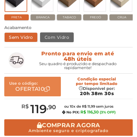
PRETA
BRANCA
TABACO
FREIJÓ
CRUA
Acabamento
Sem Vidro
Com Vidro
Pronto para envio em até
48h úteis
Seu quadro é produzido e despachado
rapidamente!
Condição especial
Use o código:
por
tempo limitado
OFERTA10
Disponível por:
20h 38m 29s
119
R$
,90
ou 10x de R$ 11,99 sem juros
R$ 116,30
No PIX:
(3% OFF)
COMPRAR AGORA
Ambiente seguro e criptografado