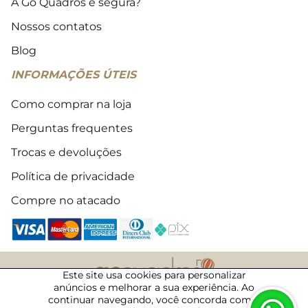
A Go Quadros é segura?
Nossos contatos
Blog
INFORMAÇÕES ÚTEIS
Como comprar na loja
Perguntas frequentes
Trocas e devoluções
Política de privacidade
Compre no atacado
Este site usa cookies para personalizar
anúncios e melhorar a sua experiência. Ao
2018 - 2026 © Todos os direitos reservados
continuar navegando, você concorda com a
08/08/2026 · 00:21 · 50048473