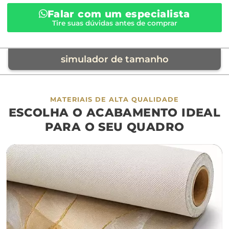
Falar com um especialista
Tire suas dúvidas antes de comprar
simulador de tamanho
móvel de referência
MATERIAIS DE ALTA QUALIDADE
ESCOLHA O ACABAMENTO IDEAL
sofá
cama
ap
PARA O SEU QUADRO
largura aproximada
160cm
200cm
240c
280cm
320cm