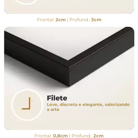
Frontal:
2cm
| Profund.:
3cm
Filete
Leve, discreta e elegante, valorizando
a arte
Frontal:
0,8cm
| Profund.:
2cm