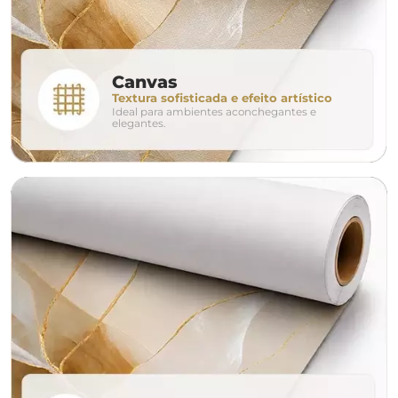
conjunto
Canvas
Textura sofisticada e efeito artístico
Ideal para ambientes aconchegantes e
avulso
duo
elegantes.
o tamanho ideal para o seu ambiente é
um Avulso 120x80