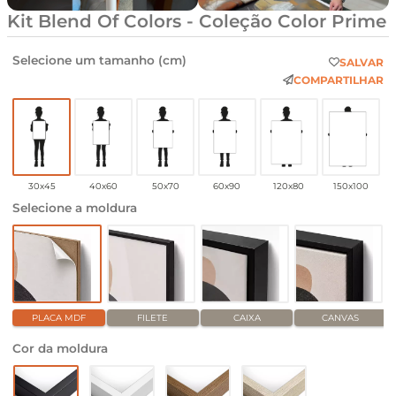
Kit Blend Of Colors - Coleção Color Prime
Selecione um tamanho (cm)
SALVAR
COMPARTILHAR
30x45
40x60
50x70
60x90
120x80
150x100
Selecione a moldura
PLACA MDF
FILETE
CAIXA
CANVAS
Cor da moldura