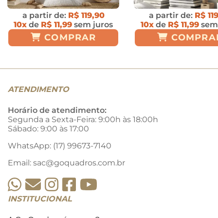
a partir de:
R$ 119,90
a partir de:
R$ 11
10x
de
R$ 11,99
sem juros
10x
de
R$ 11,99
sem 
COMPRAR
COMPRA
ATENDIMENTO
Horário de atendimento:
Segunda a Sexta-Feira: 9:00h às 18:00h
Sábado: 9:00 às 17:00
WhatsApp: (17) 99673-7140
Email:
sac@goquadros.com.br
INSTITUCIONAL