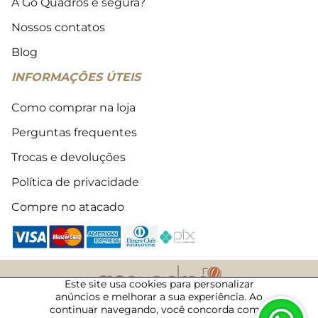
A Go Quadros é segura?
Nossos contatos
Blog
INFORMAÇÕES ÚTEIS
Como comprar na loja
Perguntas frequentes
Trocas e devoluções
Política de privacidade
Compre no atacado
Este site usa cookies para personalizar
anúncios e melhorar a sua experiência. Ao
2018 - 2026 © Todos os direitos reservados
continuar navegando, você concorda com a
07/08/2026 · 14:11 · 50033856