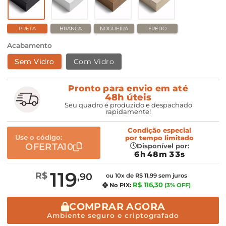
PRETA
BRANCA
NOGUEIRA
FREIJÓ
Acabamento
Sem Vidro
Com Vidro
Pronto para envio em até
48h úteis
Seu quadro é produzido e despachado
rapidamente!
Condição especial
Use o código:
por
tempo limitado
OFERTA10
Disponível por:
6h 48m 32s
119
R$
,90
ou 10x de R$ 11,99 sem juros
R$ 116,30
No PIX:
(3% OFF)
COMPRAR AGORA
Ambiente seguro e criptografado