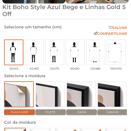
Kit Boho Style Azul Bege e Linhas Gold 5
Off
Selecione um tamanho (cm)
SALVAR
COMPARTILHAR
30x45
40x60
50x70
60x90
120x80
150x100
Selecione a moldura
PLACA MDF
FILETE
CAIXA
CANVAS
Cor da moldura