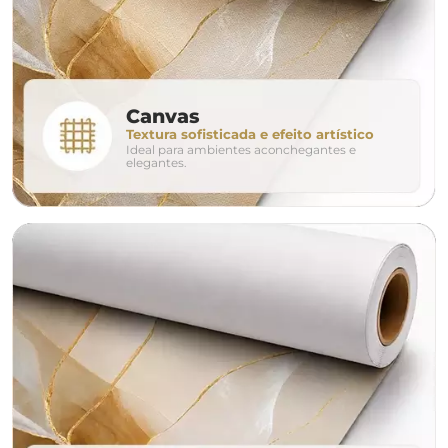
280cm
320cm
conjunto
Canvas
Textura sofisticada e efeito artístico
Ideal para ambientes aconchegantes e
avulso
duo
elegantes.
o tamanho ideal para o seu ambiente é
um Avulso 120x80