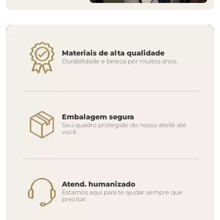
Materiais de alta qualidade
Durabilidade e beleza por muitos anos.
Embalagem segura
Seu quadro protegido do nosso ateliê até
você.
Atend. humanizado
Estamos aqui para te ajudar sempre que
precisar.