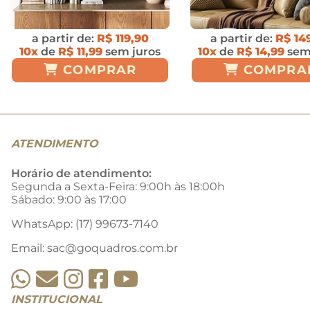
a partir de:
R$ 119,90
a partir de:
R$ 14
10x
de
R$ 11,99
sem juros
10x
de
R$ 14,99
sem
COMPRAR
COMPRA
ATENDIMENTO
Horário de atendimento:
Segunda a Sexta-Feira: 9:00h às 18:00h
Sábado: 9:00 às 17:00
WhatsApp: (17) 99673-7140
Email:
sac@goquadros.com.br
INSTITUCIONAL