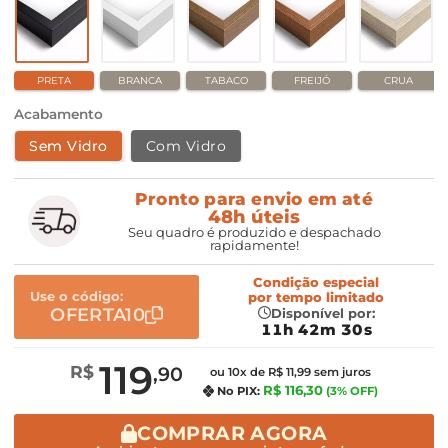
PRETA
BRANCA
TABACO
FREIJÓ
CRUA
Acabamento
Sem Vidro
Com Vidro
Pronto para envio em até
48h úteis
Seu quadro é produzido e despachado
rapidamente!
Condição especial
Use o código:
por
tempo limitado
OFERTA10
Disponível por:
11h 42m 29s
119
R$
,90
ou 10x de R$ 11,99 sem juros
R$ 116,30
No PIX:
(3% OFF)
COMPRAR AGORA