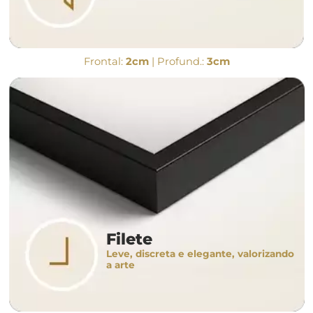
Frontal:
2cm
| Profund.:
3cm
Filete
Leve, discreta e elegante, valorizando
a arte