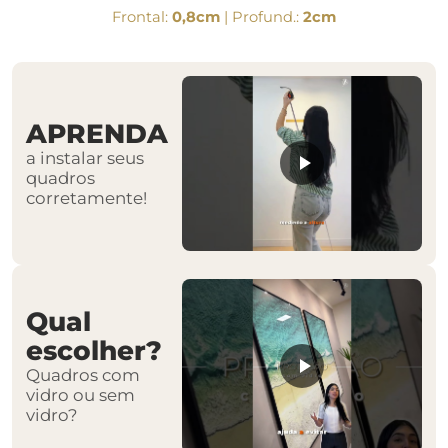
Frontal:
0,8cm
| Profund.:
2cm
APRENDA
a instalar seus
quadros
corretamente!
Qual
escolher?
Quadros com
vidro ou sem
vidro?