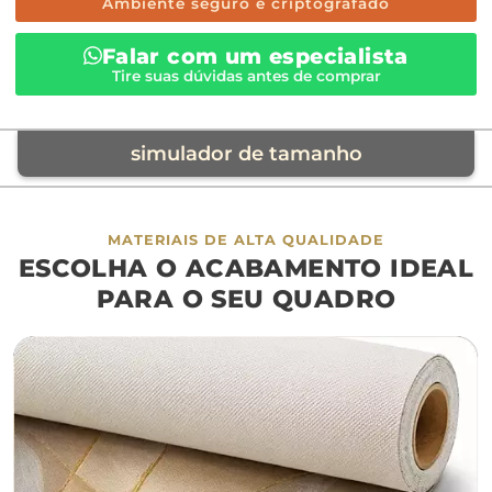
Ambiente seguro e criptografado
Falar com um especialista
Tire suas dúvidas antes de comprar
simulador de tamanho
móvel de referência
MATERIAIS DE ALTA QUALIDADE
ESCOLHA O ACABAMENTO IDEAL
sofá
cama
ap
PARA O SEU QUADRO
largura aproximada
160cm
200cm
240c