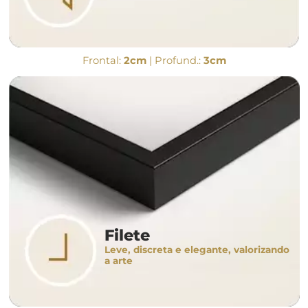
Frontal:
2cm
| Profund.:
3cm
Filete
Leve, discreta e elegante, valorizando
a arte