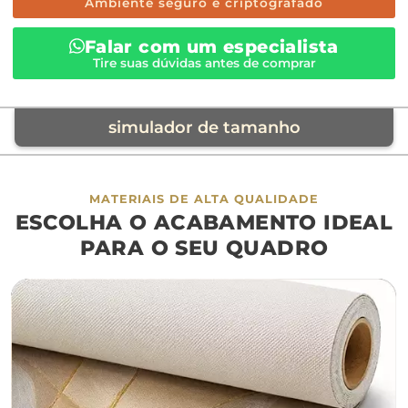
Ambiente seguro e criptografado
Falar com um especialista
Tire suas dúvidas antes de comprar
simulador de tamanho
móvel de referência
MATERIAIS DE ALTA QUALIDADE
ESCOLHA O ACABAMENTO IDEAL
sofá
cama
ap
PARA O SEU QUADRO
largura aproximada
160cm
200cm
240c