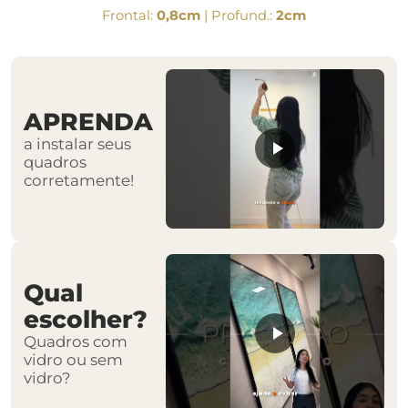
Frontal:
0,8cm
| Profund.:
2cm
APRENDA
a instalar seus
quadros
corretamente!
Qual
escolher?
Quadros com
vidro ou sem
vidro?