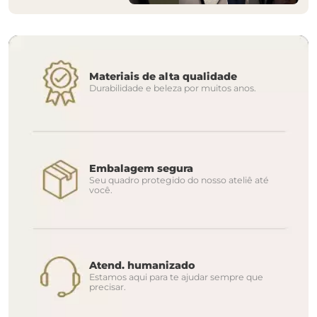
Materiais de alta qualidade
Durabilidade e beleza por muitos anos.
Embalagem segura
Seu quadro protegido do nosso ateliê até
você.
Atend. humanizado
Estamos aqui para te ajudar sempre que
precisar.