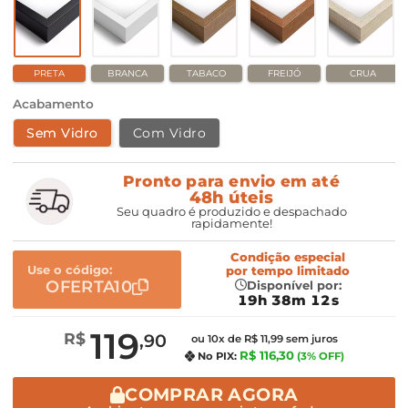
PRETA
BRANCA
TABACO
FREIJÓ
CRUA
Acabamento
Sem Vidro
Com Vidro
Pronto para envio em até
48h úteis
Seu quadro é produzido e despachado
rapidamente!
Condição especial
Use o código:
por
tempo limitado
OFERTA10
Disponível por:
19h 38m 12s
119
R$
,90
ou 10x de R$ 11,99 sem juros
R$ 116,30
No PIX:
(3% OFF)
COMPRAR AGORA