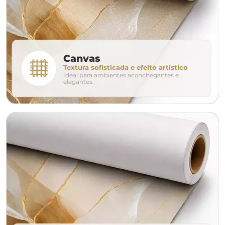
280cm
320cm
conjunto
Canvas
Textura sofisticada e efeito artístico
Ideal para ambientes aconchegantes e
avulso
duo
elegantes.
o tamanho ideal para o seu ambiente é
um Avulso 120x80