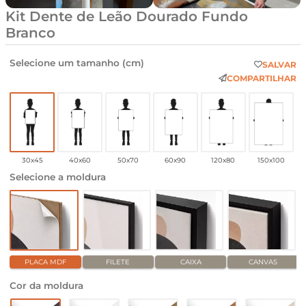
Kit Dente de Leão Dourado Fundo
Branco
Selecione um tamanho (cm)
SALVAR
COMPARTILHAR
30x45
40x60
50x70
60x90
120x80
150x100
Selecione a moldura
PLACA MDF
FILETE
CAIXA
CANVAS
Cor da moldura