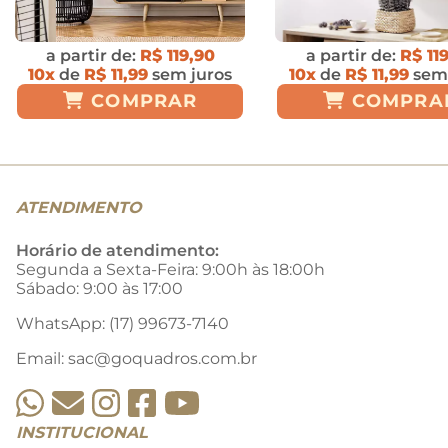
a partir de:
R$ 119,90
a partir de:
R$ 11
10x
de
R$ 11,99
sem juros
10x
de
R$ 11,99
sem 
COMPRAR
COMPRA
ATENDIMENTO
Horário de atendimento:
Segunda a Sexta-Feira: 9:00h às 18:00h
Sábado: 9:00 às 17:00
WhatsApp: (17) 99673-7140
Email:
sac@goquadros.com.br
INSTITUCIONAL