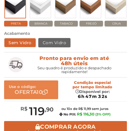
PRETA
BRANCA
TABACO
FREIJÓ
CRUA
Acabamento
Sem Vidro
Com Vidro
Pronto para envio em até
48h úteis
Seu quadro é produzido e despachado
rapidamente!
Condição especial
Use o código:
por
tempo limitado
OFERTA10
Disponível por:
6h 47m 31s
119
R$
,90
ou 10x de R$ 11,99 sem juros
R$ 116,30
No PIX:
(3% OFF)
COMPRAR AGORA