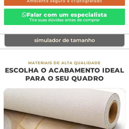
Ambiente seguro e criptografado
Falar com um especialista
Tire suas dúvidas antes de comprar
simulador de tamanho
móvel de referência
MATERIAIS DE ALTA QUALIDADE
ESCOLHA O ACABAMENTO IDEAL
sofá
cama
ap
PARA O SEU QUADRO
largura aproximada
160cm
200cm
240c