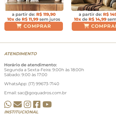
a partir de:
R$ 119,90
a partir de:
R$ 14
10x
de
R$ 11,99
sem juros
10x
de
R$ 14,99
sem
COMPRAR
COMPRA
ATENDIMENTO
Horário de atendimento:
Segunda a Sexta-Feira: 9:00h às 18:00h
Sábado: 9:00 às 17:00
WhatsApp: (17) 99673-7140
Email:
sac@goquadros.com.br
INSTITUCIONAL