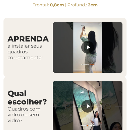
Frontal:
0,8cm
| Profund.:
2cm
APRENDA
a instalar seus
quadros
corretamente!
Qual
escolher?
Quadros com
vidro ou sem
vidro?