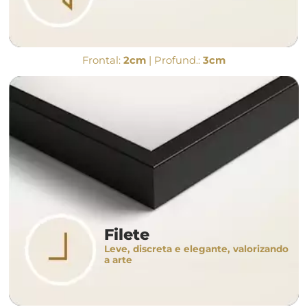
Frontal:
2cm
| Profund.:
3cm
Filete
Leve, discreta e elegante, valorizando
a arte