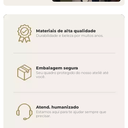
Materiais de alta qualidade
Durabilidade e beleza por muitos anos.
Embalagem segura
Seu quadro protegido do nosso ateliê até
você.
Atend. humanizado
Estamos aqui para te ajudar sempre que
precisar.