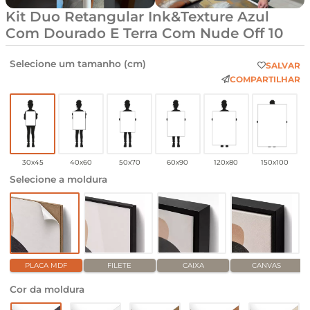
Kit Duo Retangular Ink&Texture Azul
Com Dourado E Terra Com Nude Off 10
Selecione um tamanho (cm)
SALVAR
COMPARTILHAR
30x45
40x60
50x70
60x90
120x80
150x100
Selecione a moldura
PLACA MDF
FILETE
CAIXA
CANVAS
Cor da moldura