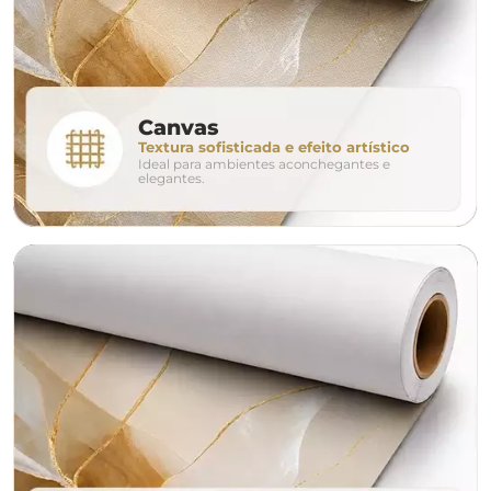
280cm
320cm
conjunto
Canvas
Textura sofisticada e efeito artístico
Ideal para ambientes aconchegantes e
avulso
duo
elegantes.
o tamanho ideal para o seu ambiente é
um Avulso 120x80