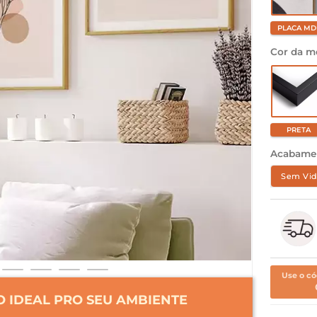
PLACA MD
Cor da m
PRETA
Acabame
Sem Vid
Use o có
 IDEAL PRO SEU AMBIENTE