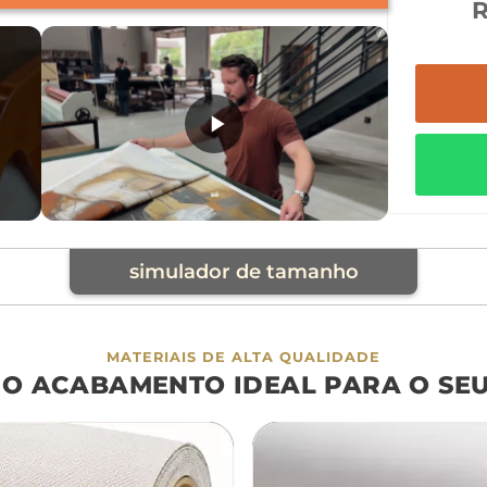
simulador de tamanho
cia
MATERIAIS DE ALTA QUALIDADE
 O ACABAMENTO IDEAL PARA O SE
á
cama
aparador