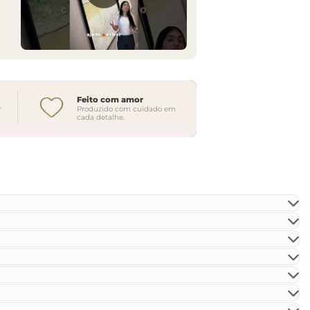
Feito com amor
r
Produzido com cuidado em
cada detalhe.