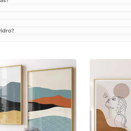
as?
idro?