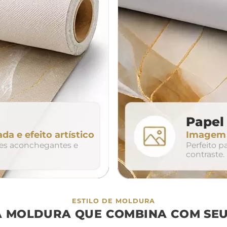
da
200cm
240cm
80cm
320cm
Papel 
ada e efeito artístico
Imagem n
so
duo
trio
tes aconchegantes e
Perfeito 
contraste.
ESTILO DE MOLDURA
A MOLDURA QUE COMBINA COM SEU