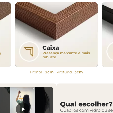
Caixa
Presença marcante e mais
e
robusto
Frontal:
2cm
| Profund.:
3cm
Qual escolher?
Quadros com vidro ou s