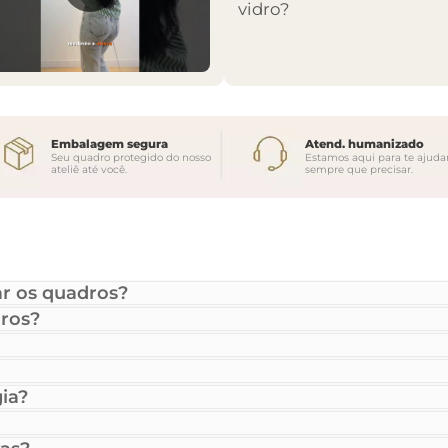
vidro?
Embalagem segura
Atend. humanizado
Seu quadro protegido do nosso
Estamos aqui para te ajuda
ateliê até você.
sempre que precisar.
r os quadros?
ros?
ia?