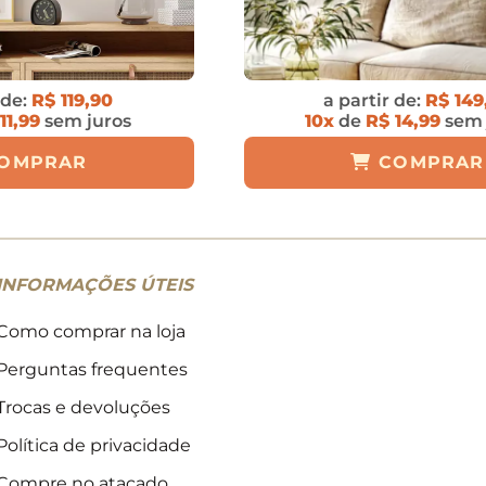
 de:
R$ 119,90
a partir de:
R$ 149
11,99
sem juros
10x
de
R$ 14,99
sem 
OMPRAR
COMPRAR
INFORMAÇÕES ÚTEIS
Como comprar na loja
Perguntas frequentes
Trocas e devoluções
Política de privacidade
Compre no atacado