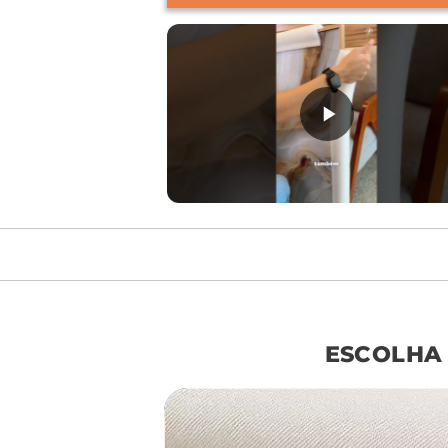
móvel de referên
ESCOLHA
sof