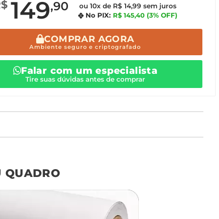
149
R$
,90
ou 10x de R$ 14,99 sem juros
No PIX:
R$ 145,40
(3% OFF)
COMPRAR AGORA
Ambiente seguro e criptografado
Falar com um especialista
Tire suas dúvidas antes de comprar
o tamanho ideal para o seu ambiente é
um Avulso 120x80
U QUADRO
Não encontrou seu
tamanho? Ainda tem
dúvidas? Fale com nossa
equipe de atendimento!