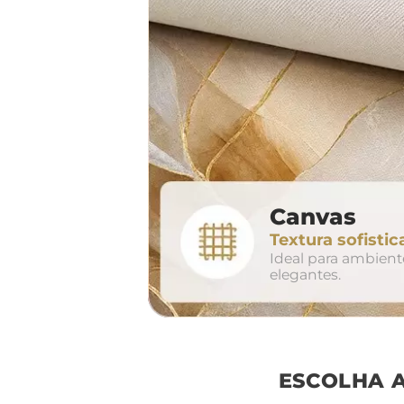
largura aproxima
160cm
2
Canvas
conjunto
Textura sofistic
avul
Ideal para ambien
elegantes.
ESCOLHA 