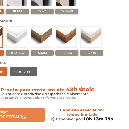
F
FILETE
CAIXA
CANVAS
oldura
BRANCA
TABACO
FREIJÓ
CRUA
nto
ro
Com Vidro
48h úteis
Pronto para envio em até
Seu quadro é produzido e despachado rapidamente!
*O prazo de entrega varia conforme a sua região.
Condição especial
por
digo:
tempo limitado
OFERTA10
18h 13m 18s
Disponível por: