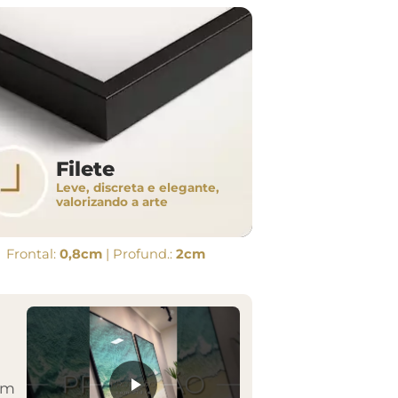
Filete
Leve, discreta e elegante,
valorizando a arte
Frontal:
0,8cm
| Profund.:
2cm
em