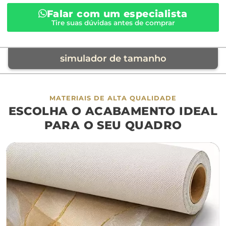
Falar com um especialista
Tire suas dúvidas antes de comprar
simulador de tamanho
móvel de referência
MATERIAIS DE ALTA QUALIDADE
ESCOLHA O ACABAMENTO IDEAL
sofá
cama
ap
PARA O SEU QUADRO
largura aproximada
160cm
200cm
240c
280cm
320cm