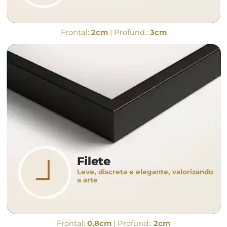
Frontal:
2cm
| Profund.:
3cm
Filete
Leve, discreta e elegante, valorizando
a arte
Frontal:
0,8cm
| Profund.:
2cm