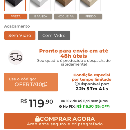
PRETA
BRANCA
NOGUEIRA
FREIJÓ
Acabamento
Sem Vidro
Com Vidro
Pronto para envio em até
48h úteis
Seu quadro é produzido e despachado
rapidamente!
Condição especial
Use o código:
por
tempo limitado
OFERTA10
Disponível por:
22h 57m 40s
119
R$
,90
ou 10x de R$ 11,99 sem juros
R$ 116,30
No PIX:
(3% OFF)
COMPRAR AGORA
Ambiente seguro e criptografado