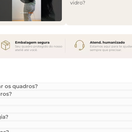
vidro?
Embalagem segura
Atend. humanizado
Seu quadro protegido do nosso
Estamos aqui para te ajuda
ateliê até você.
sempre que precisar.
r os quadros?
ros?
ia?