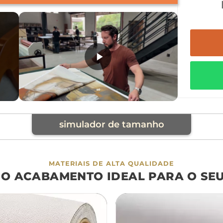
simulador de tamanho
cia
MATERIAIS DE ALTA QUALIDADE
 O ACABAMENTO IDEAL PARA O SE
á
cama
aparador