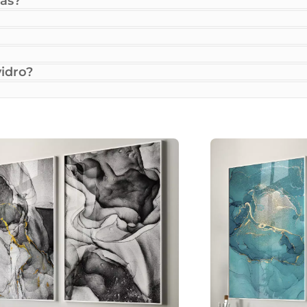
as?
idro?