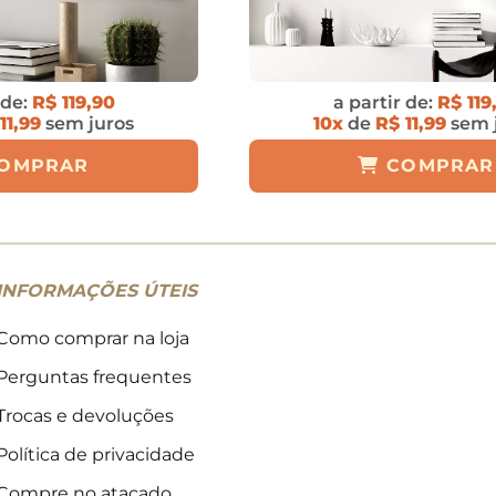
 de:
R$ 119,90
a partir de:
R$ 119
11,99
sem juros
10x
de
R$ 11,99
sem 
OMPRAR
COMPRAR
INFORMAÇÕES ÚTEIS
Como comprar na loja
Perguntas frequentes
Trocas e devoluções
Política de privacidade
Compre no atacado