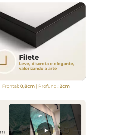
Filete
Leve, discreta e elegante,
valorizando a arte
Frontal:
0,8cm
| Profund.:
2cm
em