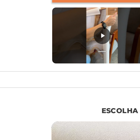
móvel de referên
ESCOLHA
sof