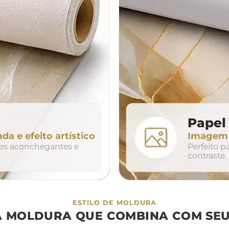
da
200cm
240cm
80cm
320cm
Papel 
ada e efeito artístico
Imagem n
so
duo
trio
tes aconchegantes e
Perfeito 
contraste.
ESTILO DE MOLDURA
A MOLDURA QUE COMBINA COM SEU