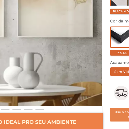
PLACA MD
Cor da m
PRETA
Acabame
Sem Vid
Use o có
 IDEAL PRO SEU AMBIENTE