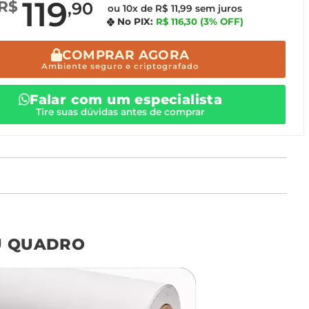
119
R$
,90
ou 10x de R$ 11,99 sem juros
No PIX:
R$ 116,30
(3% OFF)
COMPRAR AGORA
Ambiente seguro e criptografado
Falar com um especialista
Tire suas dúvidas antes de comprar
o tamanho ideal para o seu ambiente é
um Avulso 120x80
U QUADRO
Não encontrou seu
tamanho? Ainda tem
dúvidas? Fale com nossa
equipe de atendimento!