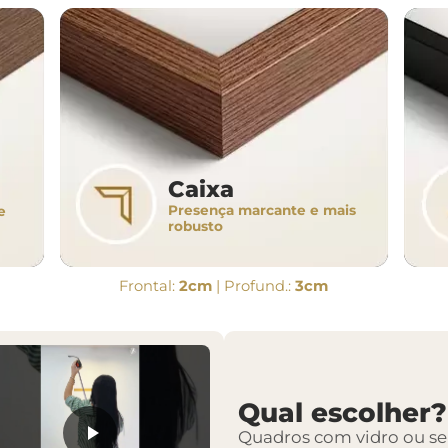
Caixa
Presença marcante e mais
e
robusto
Frontal:
2cm
| Profund.:
3cm
Qual escolher?
Quadros com vidro ou s