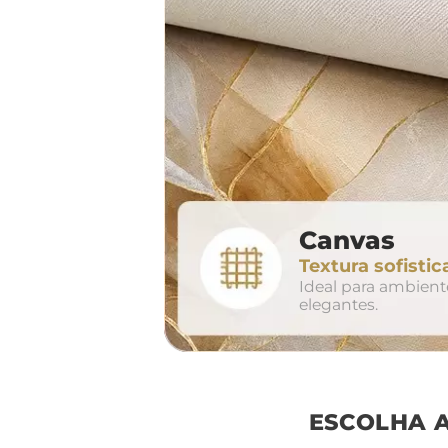
largura aproxima
160cm
2
Canvas
conjunto
Textura sofistic
avul
Ideal para ambien
elegantes.
ESCOLHA 