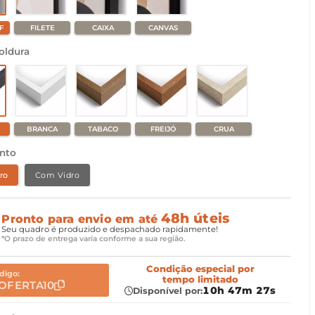
F
FILETE
CAIXA
CANVAS
oldura
BRANCA
TABACO
FREIJÓ
CRUA
nto
ro
Com Vidro
48h úteis
Pronto para envio em até
Seu quadro é produzido e despachado rapidamente!
*O prazo de entrega varia conforme a sua região.
Condição especial
por
digo:
tempo limitado
OFERTA10
10h 47m 25s
Disponível por: