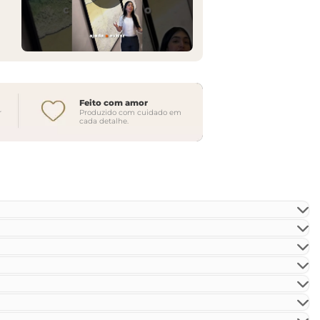
Feito com amor
r
Produzido com cuidado em
cada detalhe.