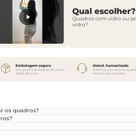
Qual escolher?
Quadros com vidro ou s
vidro?
Embalagem segura
Atend. humanizado
Seu quadro protegido do nosso
Estamos aqui para te ajuda
ateliê até você.
sempre que precisar.
r os quadros?
ros?