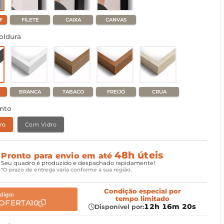
F
FILETE
CAIXA
CANVAS
oldura
BRANCA
TABACO
FREIJÓ
CRUA
nto
ro
Com Vidro
48h úteis
Pronto para envio em até
Seu quadro é produzido e despachado rapidamente!
*O prazo de entrega varia conforme a sua região.
Condição especial
por
digo:
tempo limitado
OFERTA10
12h 16m 19s
Disponível por: