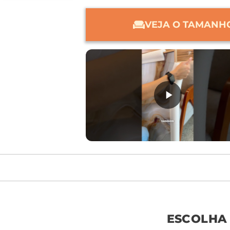
VEJA O TAMANHO
móvel de referên
ESCOLHA