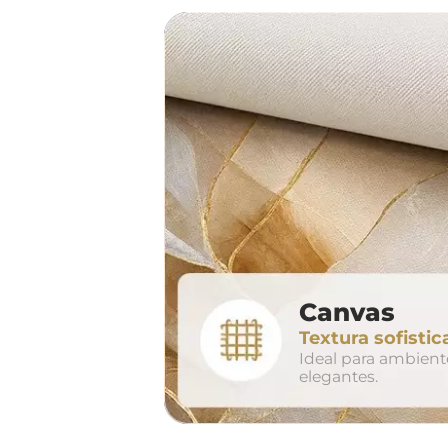
sof
largura aproxima
160cm
2
Canvas
conjunto
Textura sofistic
avul
Ideal para ambien
elegantes.