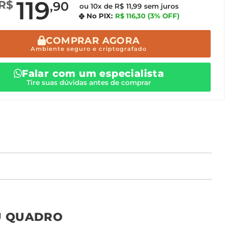
119
R$
,90
ou 10x de R$ 11,99 sem juros
No PIX:
R$ 116,30
(3% OFF)
COMPRAR AGORA
Ambiente seguro e criptografado
Falar com um especialista
Tire suas dúvidas antes de comprar
o tamanho ideal para o seu ambiente é
um Avulso 120x80
U QUADRO
Não encontrou seu
tamanho? Ainda tem