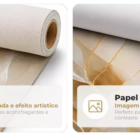
á
cama
aparador
da
200cm
240cm
80cm
320cm
Papel 
ada e efeito artístico
Imagem n
so
duo
trio
tes aconchegantes e
Perfeito 
contraste.