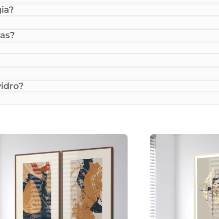
ia?
as?
idro?