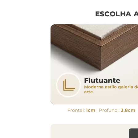
ESCOLHA 
Flutuante
Moderna estilo galeria d
arte
Frontal:
1cm
| Profund.:
3,8cm