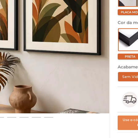
PLACA MD
Cor da m
PRETA
Acabame
Sem Vid
Use o có