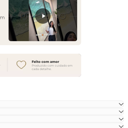
em
Feito com amor
r
Produzido com cuidado em
cada detalhe.