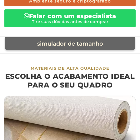
Ambiente seguro e criptografado
Falar com um especialista
Tire suas dúvidas antes de comprar
simulador de tamanho
móvel de referência
MATERIAIS DE ALTA QUALIDADE
ESCOLHA O ACABAMENTO IDEAL
sofá
cama
ap
PARA O SEU QUADRO
largura aproximada
160cm
200cm
240c