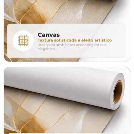
280cm
320cm
conjunto
Canvas
Textura sofisticada e efeito artístico
Ideal para ambientes aconchegantes e
avulso
duo
elegantes.
o tamanho ideal para o seu ambiente é
um Avulso 120x80