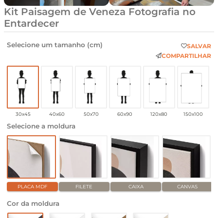
Kit Paisagem de Veneza Fotografia no
Entardecer
Selecione um tamanho (cm)
SALVAR
COMPARTILHAR
30x45
40x60
50x70
60x90
120x80
150x100
Selecione a moldura
PLACA MDF
FILETE
CAIXA
CANVAS
Cor da moldura