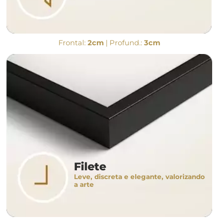
Frontal:
2cm
| Profund.:
3cm
Filete
Leve, discreta e elegante, valorizando
a arte