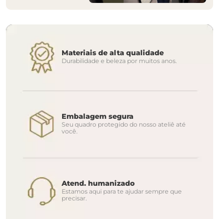
Materiais de alta qualidade
Durabilidade e beleza por muitos anos.
Embalagem segura
Seu quadro protegido do nosso ateliê até
você.
Atend. humanizado
Estamos aqui para te ajudar sempre que
precisar.