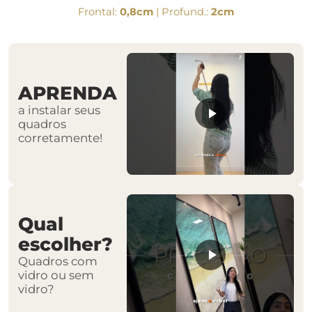
Frontal:
0,8cm
| Profund.:
2cm
APRENDA
a instalar seus
quadros
corretamente!
Qual
escolher?
Quadros com
vidro ou sem
vidro?