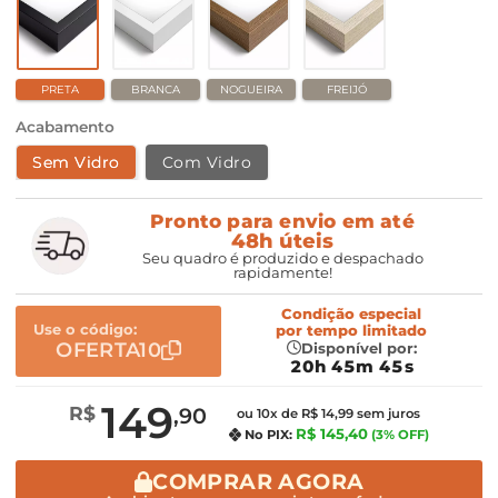
PRETA
BRANCA
NOGUEIRA
FREIJÓ
Acabamento
Sem Vidro
Com Vidro
Pronto para envio em até
48h úteis
Seu quadro é produzido e despachado
rapidamente!
Condição especial
Use o código:
por
tempo limitado
OFERTA10
Disponível por:
20h 45m 44s
149
R$
,90
ou 10x de R$ 14,99 sem juros
R$ 145,40
No PIX:
(3% OFF)
COMPRAR AGORA