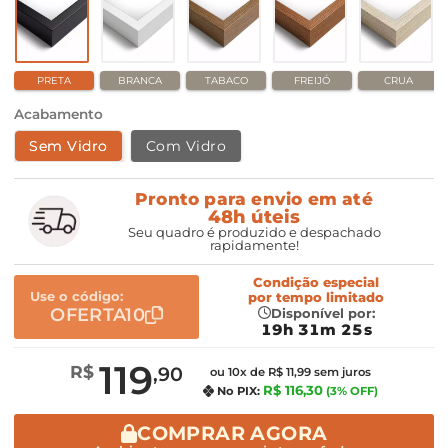
PRETA
BRANCA
TABACO
FREIJÓ
CRUA
Acabamento
Sem Vidro
Com Vidro
Pronto para envio em até
48h úteis
Seu quadro é produzido e despachado
rapidamente!
Condição especial
Use o código:
por
tempo limitado
OFERTA10
Disponível por:
19h 31m 24s
119
R$
,90
ou 10x de R$ 11,99 sem juros
R$ 116,30
No PIX:
(3% OFF)
COMPRAR AGORA