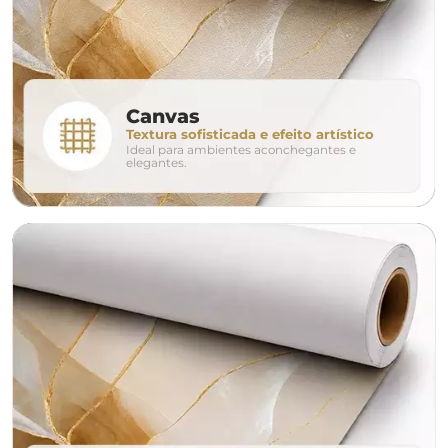
280cm
320cm
conjunto
Canvas
Textura sofisticada e efeito artístico
Ideal para ambientes aconchegantes e
avulso
duo
elegantes.
o tamanho ideal para o seu ambiente é
um Avulso 120x80