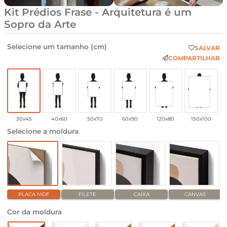
Kit Prédios Frase - Arquitetura é um
Sopro da Arte
Selecione um tamanho (cm)
SALVAR
COMPARTILHAR
30x45
40x60
50x70
60x90
120x80
150x100
Selecione a moldura
PLACA MDF
FILETE
CAIXA
CANVAS
Cor da moldura