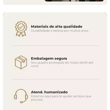
Materiais de alta qualidade
Durabilidade e beleza por muitos anos.
Embalagem segura
Seu quadro protegido do nosso ateliê até
você.
Atend. humanizado
Estamos aqui para te ajudar sempre que
precisar.