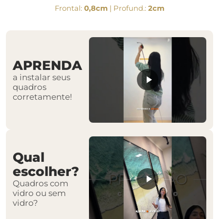
Frontal:
0,8cm
| Profund.:
2cm
APRENDA
a instalar seus
quadros
corretamente!
Qual
escolher?
Quadros com
vidro ou sem
vidro?