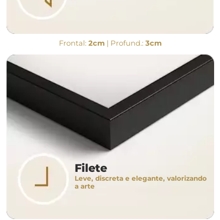
Frontal:
2cm
| Profund.:
3cm
Filete
Leve, discreta e elegante, valorizando
a arte