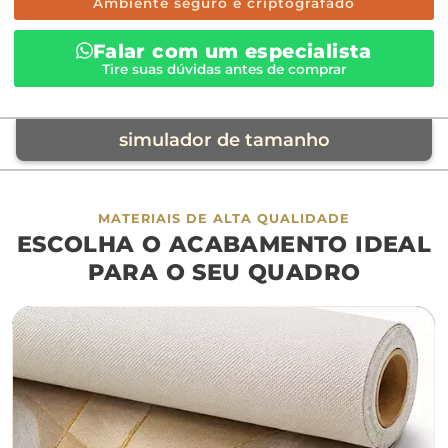
Ambiente seguro e criptografado
Falar com um especialista
Tire suas dúvidas antes de comprar
simulador de tamanho
móvel de referência
MATERIAIS DE ALTA QUALIDADE
ESCOLHA O ACABAMENTO IDEAL
sofá
cama
ap
PARA O SEU QUADRO
largura aproximada
160cm
200cm
240c