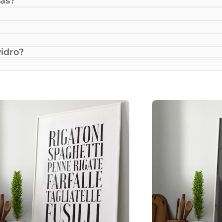
as?
idro?