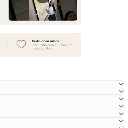
Feito com amor
r
Produzido com cuidado em
cada detalhe.