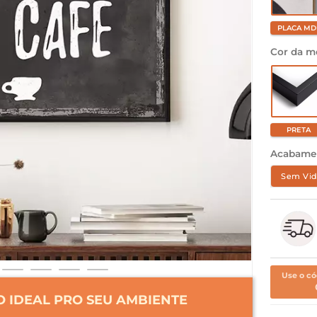
PLACA MD
Cor da m
PRETA
Acabame
Sem Vid
Use o có
 IDEAL PRO SEU AMBIENTE