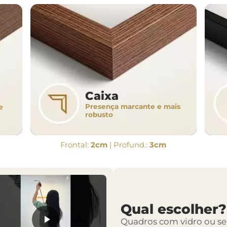
Caixa
Presença marcante e mais
e
robusto
Frontal:
2cm
| Profund.:
3cm
Qual escolher?
Quadros com vidro ou s