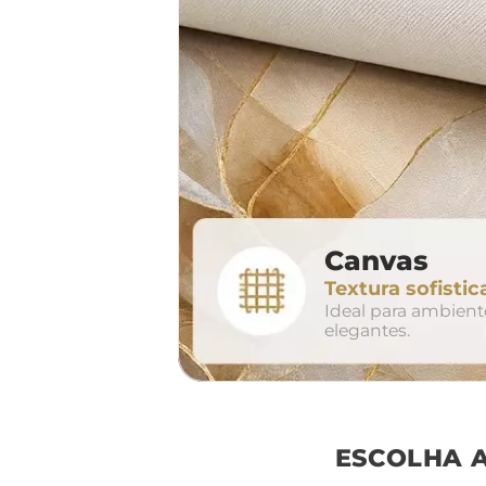
largura aproxima
160cm
2
Canvas
conjunto
Textura sofistic
avul
Ideal para ambien
elegantes.
ESCOLHA 