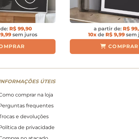
 de:
R$ 99,90
a partir de:
R$ 99
 9,99
sem juros
10x
de
R$ 9,99
sem 
OMPRAR
COMPRAR
INFORMAÇÕES ÚTEIS
Como comprar na loja
Perguntas frequentes
Trocas e devoluções
Política de privacidade
Compre no atacado