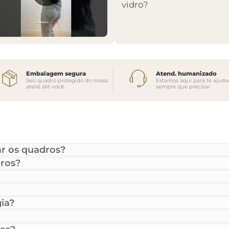
vidro?
Embalagem segura
Atend. humanizado
Seu quadro protegido do nosso
Estamos aqui para te ajuda
ateliê até você.
sempre que precisar.
r os quadros?
ros?
ia?