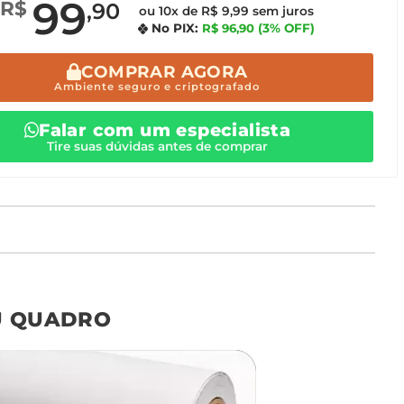
99
R$
,90
ou 10x de R$ 9,99 sem juros
No PIX:
R$ 96,90
(3% OFF)
COMPRAR AGORA
Ambiente seguro e criptografado
Falar com um especialista
Tire suas dúvidas antes de comprar
o tamanho ideal para o seu ambiente é
um Avulso 120x80
U QUADRO
Não encontrou seu
tamanho? Ainda tem
dúvidas? Fale com nossa
equipe de atendimento!