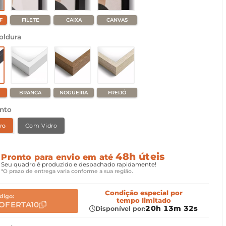
F
FILETE
CAIXA
CANVAS
oldura
BRANCA
NOGUEIRA
FREIJÓ
nto
ro
Com Vidro
48h úteis
Pronto para envio em até
Seu quadro é produzido e despachado rapidamente!
*O prazo de entrega varia conforme a sua região.
Condição especial
por
digo:
tempo limitado
OFERTA10
20h 13m 31s
Disponível por: