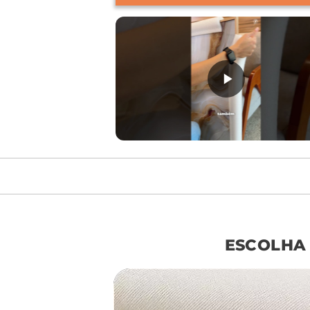
móvel de referên
ESCOLHA
sof