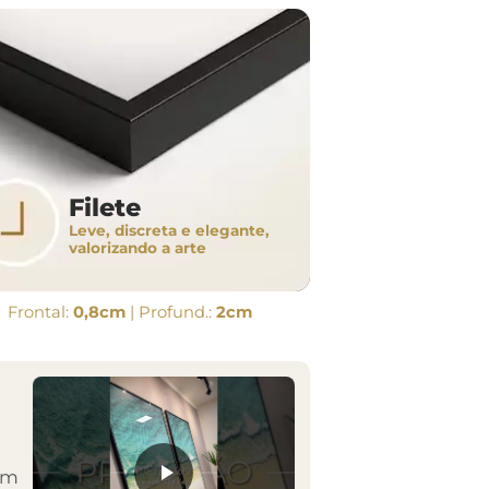
Filete
Leve, discreta e elegante,
valorizando a arte
Frontal:
0,8cm
| Profund.:
2cm
em