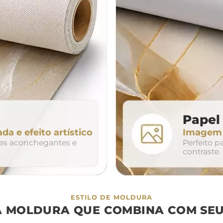
da
200cm
240cm
80cm
320cm
Papel 
ada e efeito artístico
Imagem n
so
duo
trio
tes aconchegantes e
Perfeito 
contraste.
ESTILO DE MOLDURA
A MOLDURA QUE COMBINA COM SEU