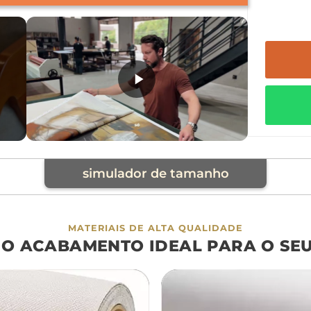
simulador de tamanho
cia
MATERIAIS DE ALTA QUALIDADE
 O ACABAMENTO IDEAL PARA O SE
á
cama
aparador