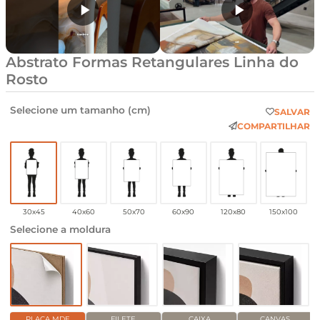
Abstrato Formas Retangulares Linha do
Rosto
Selecione um tamanho (cm)
SALVAR
COMPARTILHAR
30x45
40x60
50x70
60x90
120x80
150x100
Selecione a moldura
PLACA MDF
FILETE
CAIXA
CANVAS