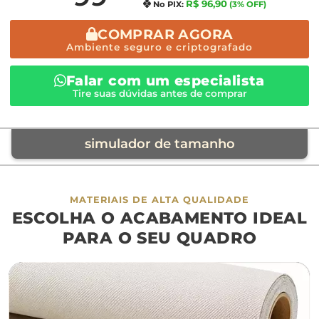
R$ 96,90
No PIX:
(3% OFF)
COMPRAR AGORA
Ambiente seguro e criptografado
Falar com um especialista
Tire suas dúvidas antes de comprar
simulador de tamanho
móvel de referência
MATERIAIS DE ALTA QUALIDADE
ESCOLHA O ACABAMENTO IDEAL
sofá
cama
ap
PARA O SEU QUADRO
largura aproximada