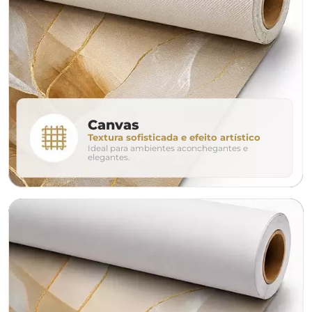
160cm
200cm
240c
280cm
320cm
conjunto
Canvas
Textura sofisticada e efeito artístico
Ideal para ambientes aconchegantes e
avulso
duo
elegantes.
o tamanho ideal para o seu ambiente é
um Avulso 120x80