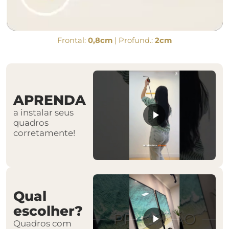
Frontal:
0,8cm
| Profund.:
2cm
APRENDA
a instalar seus
quadros
corretamente!
Qual
escolher?
Quadros com