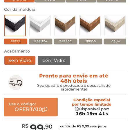
Cor da moldura
PRETA
BRANCA
TABACO
FREIJÓ
CRUA
Acabamento
Sem Vidro
Com Vidro
Pronto para envio em até
48h úteis
Seu quadro é produzido e despachado
rapidamente!
Condição especial
Use o código:
por
tempo limitado
OFERTA10
Disponível por:
16h 19m 40s
99
R$
,90
ou 10x de R$ 9,99 sem juros