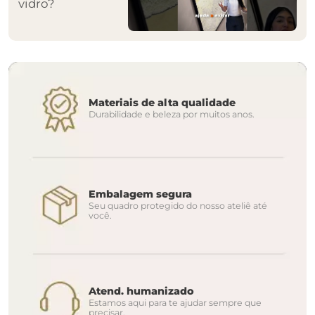
vidro?
Materiais de alta qualidade
Durabilidade e beleza por muitos anos.
Embalagem segura
Seu quadro protegido do nosso ateliê até
você.
Atend. humanizado
Estamos aqui para te ajudar sempre que
precisar.