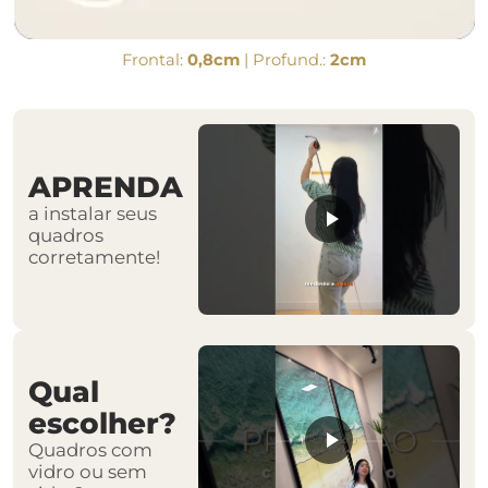
Frontal:
0,8cm
| Profund.:
2cm
APRENDA
a instalar seus
quadros
corretamente!
Qual
escolher?
Quadros com
vidro ou sem