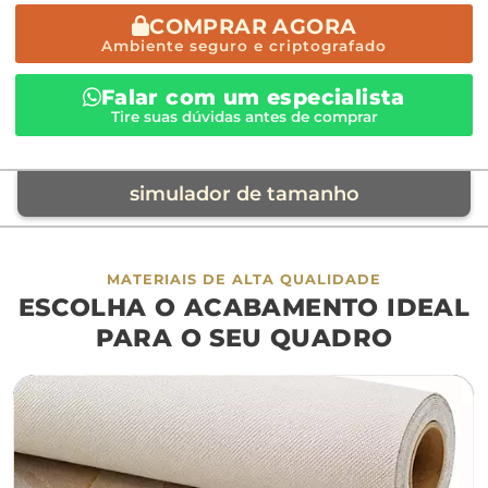
COMPRAR AGORA
Ambiente seguro e criptografado
Falar com um especialista
Tire suas dúvidas antes de comprar
simulador de tamanho
móvel de referência
MATERIAIS DE ALTA QUALIDADE
ESCOLHA O ACABAMENTO IDEAL
sofá
cama
ap
PARA O SEU QUADRO
largura aproximada
160cm
200cm
240c