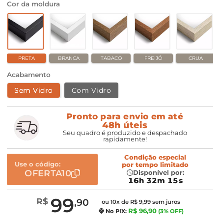
Cor da moldura
PRETA
BRANCA
TABACO
FREIJÓ
CRUA
Acabamento
Sem Vidro
Com Vidro
Pronto para envio em até
48h úteis
Seu quadro é produzido e despachado
rapidamente!
Condição especial
Use o código:
por
tempo limitado
OFERTA10
Disponível por:
16h 32m 14s
99
R$
,90
ou 10x de R$ 9,99 sem juros
R$ 96,90
No PIX:
(3% OFF)