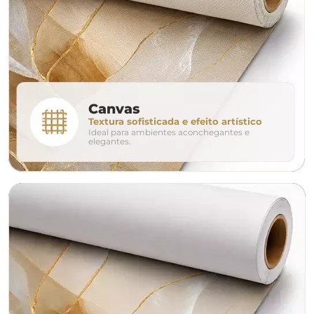
280cm
320cm
conjunto
Canvas
Textura sofisticada e efeito artístico
Ideal para ambientes aconchegantes e
avulso
duo
elegantes.
o tamanho ideal para o seu ambiente é
um Avulso 120x80