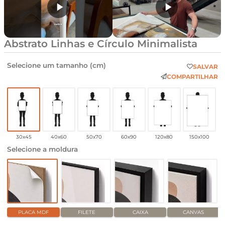
Abstrato Linhas e Círculo Minimalista
Selecione um tamanho (cm)
SALVAR
COMPARTILHAR
30x45
40x60
50x70
60x90
120x80
150x100
Selecione a moldura
PLACA MDF
FILETE
CAIXA
CANVAS