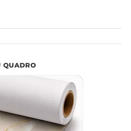
o tamanho ideal para o seu ambiente é
um Avulso 120x80
U QUADRO
Não encontrou seu
tamanho? Ainda tem
dúvidas? Fale com nossa
equipe de atendimento!