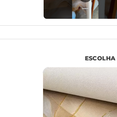
móvel de referên
ESCOLHA
sof
largura aproxima
160cm