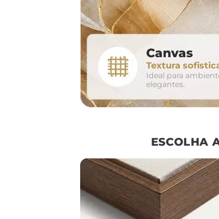
2
Canvas
conjunto
Textura sofistic
avul
Ideal para ambien
elegantes.
ESCOLHA 