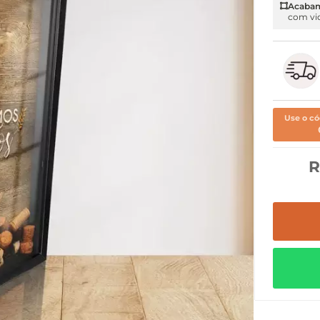
Acaba
com vi
Use o có