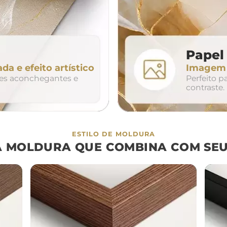
80cm
320cm
Papel 
ada e efeito artístico
Imagem n
so
duo
trio
tes aconchegantes e
Perfeito 
contraste.
ESTILO DE MOLDURA
A MOLDURA QUE COMBINA COM SEU