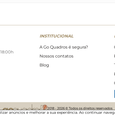
INSTITUCIONAL
A Go Quadros é segura?
 18:00h
Nossos contatos
Blog
2018 - 2026 © Todos os direitos reservados
nalizar anúncios e melhorar a sua experiência. Ao continuar nav
06/08/2026 · 01:20 · 49988963