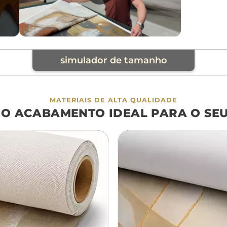
simulador de tamanho
cia
MATERIAIS DE ALTA QUALIDADE
 O ACABAMENTO IDEAL PARA O SE
á
cama
aparador
da
200cm
240cm