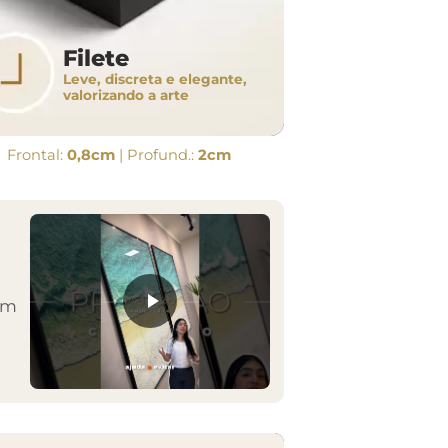
Filete
Leve, discreta e elegante,
valorizando a arte
Frontal:
0,8cm
| Profund.:
2cm
em