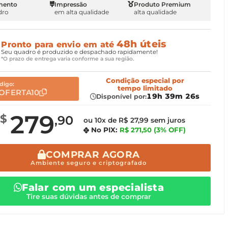
mento
Impressão
Produto Premium
dro
em alta qualidade
alta qualidade
48h úteis
Pronto para envio em até
Seu quadro é produzido e despachado rapidamente!
*O prazo de entrega varia conforme a sua região.
Condição especial
por
digo:
tempo limitado
OFERTA10
19h 39m 25s
Disponível por:
279
R$
,90
ou 10x de R$ 27,99 sem juros
No PIX:
R$ 271,50
(3% OFF)
COMPRAR AGORA
Ambiente seguro e criptografado
Falar com um especialista
Tire suas dúvidas antes de comprar