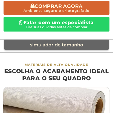
COMPRAR AGORA
Ambiente seguro e criptografado
Falar com um especialista
Tire suas dúvidas antes de comprar
simulador de tamanho
móvel de referência
MATERIAIS DE ALTA QUALIDADE
ESCOLHA O ACABAMENTO IDEAL
sofá
cama
ap
PARA O SEU QUADRO
largura aproximada
160cm
200cm
240c