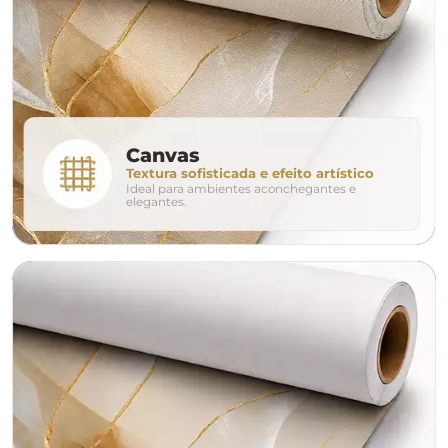
280cm
320cm
conjunto
Canvas
Textura sofisticada e efeito artístico
Ideal para ambientes aconchegantes e
avulso
duo
elegantes.
o tamanho ideal para o seu ambiente é
um Avulso 120x80