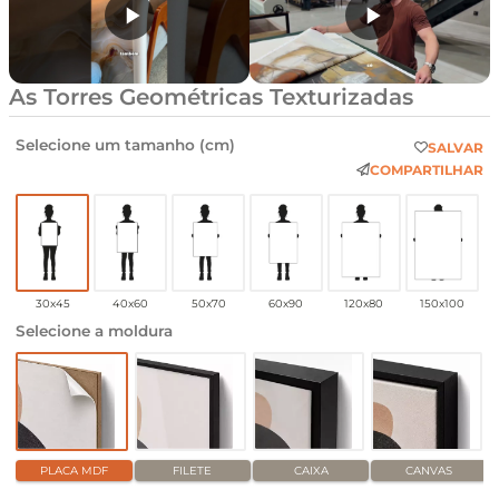
As Torres Geométricas Texturizadas
Selecione um tamanho (cm)
SALVAR
COMPARTILHAR
30x45
40x60
50x70
60x90
120x80
150x100
Selecione a moldura
PLACA MDF
FILETE
CAIXA
CANVAS