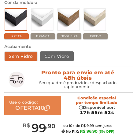
Cor da moldura
PRETA
BRANCA
NOGUEIRA
FREIJÓ
Acabamento
Sem Vidro
Com Vidro
Pronto para envio em até
48h úteis
Seu quadro é produzido e despachado
rapidamente!
Condição especial
Use o código:
por
tempo limitado
OFERTA10
Disponível por:
17h 55m 51s
99
R$
,90
ou 10x de R$ 9,99 sem juros
R$ 96,90
No PIX:
(3% OFF)