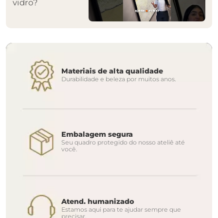
vidro?
Materiais de alta qualidade
Durabilidade e beleza por muitos anos.
Embalagem segura
Seu quadro protegido do nosso ateliê até
você.
Atend. humanizado
Estamos aqui para te ajudar sempre que
precisar.