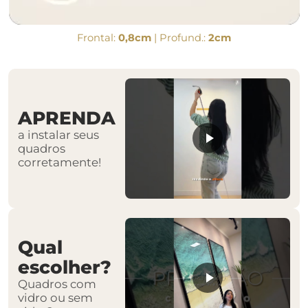
Frontal:
0,8cm
| Profund.:
2cm
APRENDA
a instalar seus
quadros
corretamente!
Qual
escolher?
Quadros com
vidro ou sem