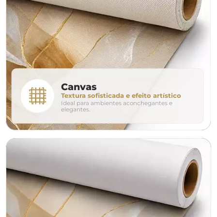
160cm
200cm
240c
280cm
320cm
conjunto
Canvas
Textura sofisticada e efeito artístico
Ideal para ambientes aconchegantes e
avulso
duo
elegantes.
o tamanho ideal para o seu ambiente é
um Avulso 120x80