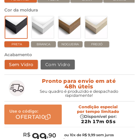
Cor da moldura
PRETA
BRANCA
NOGUEIRA
FREIJÓ
Acabamento
Sem Vidro
Com Vidro
Pronto para envio em até
48h úteis
Seu quadro é produzido e despachado
rapidamente!
Condição especial
Use o código:
por
tempo limitado
OFERTA10
Disponível por:
22h 17m 04s
99
R$
,90
ou 10x de R$ 9,99 sem juros