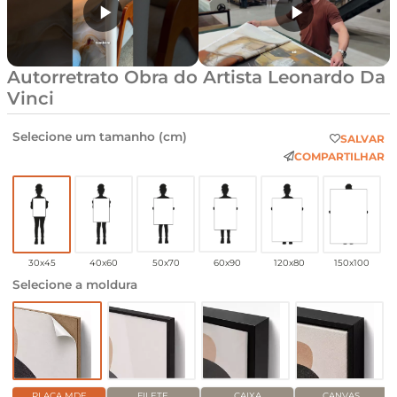
Autorretrato Obra do Artista Leonardo Da
Vinci
Selecione um tamanho (cm)
SALVAR
COMPARTILHAR
30x45
40x60
50x70
60x90
120x80
150x100
Selecione a moldura
PLACA MDF
FILETE
CAIXA
CANVAS