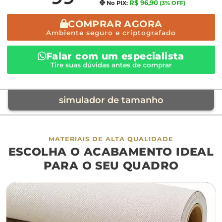
R$ 96,90
No PIX:
(3% OFF)
COMPRAR AGORA
Ambiente seguro e criptografado
Falar com um especialista
Tire suas dúvidas antes de comprar
simulador de tamanho
móvel de referência
MATERIAIS DE ALTA QUALIDADE
ESCOLHA O ACABAMENTO IDEAL
sofá
cama
ap
PARA O SEU QUADRO
largura aproximada