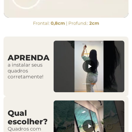
Frontal:
0,8cm
| Profund.:
2cm
APRENDA
a instalar seus
quadros
corretamente!
Qual
escolher?
Quadros com