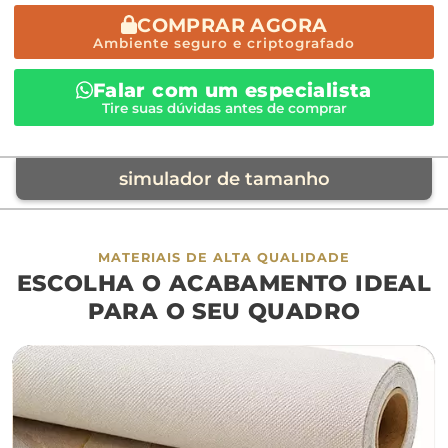
COMPRAR AGORA
Ambiente seguro e criptografado
Falar com um especialista
Tire suas dúvidas antes de comprar
simulador de tamanho
móvel de referência
MATERIAIS DE ALTA QUALIDADE
ESCOLHA O ACABAMENTO IDEAL
sofá
cama
ap
PARA O SEU QUADRO
largura aproximada
160cm
200cm
240c