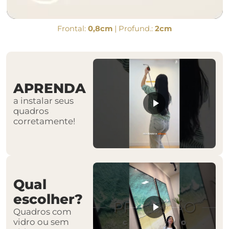
Frontal:
0,8cm
| Profund.:
2cm
APRENDA
a instalar seus
quadros
corretamente!
Qual
escolher?
Quadros com
vidro ou sem