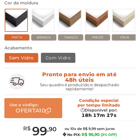
Cor da moldura
PRETA
BRANCA
TABACO
FREIJÓ
CRUA
Acabamento
Sem Vidro
Com Vidro
Pronto para envio em até
48h úteis
Seu quadro é produzido e despachado
rapidamente!
Condição especial
Use o código:
por
tempo limitado
OFERTA10
Disponível por:
18h 17m 26s
99
R$
,90
ou 10x de R$ 9,99 sem juros
R$ 96,90
No PIX:
(3% OFF)