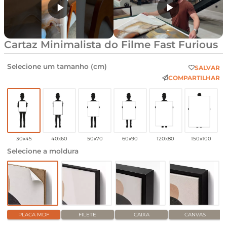
Cartaz Minimalista do Filme Fast Furious
Selecione um tamanho (cm)
SALVAR
COMPARTILHAR
30x45
40x60
50x70
60x90
120x80
150x100
Selecione a moldura
PLACA MDF
FILETE
CAIXA
CANVAS