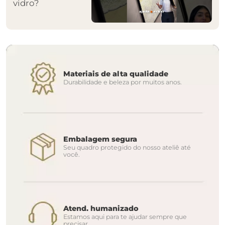
vidro?
Materiais de alta qualidade
Durabilidade e beleza por muitos anos.
Embalagem segura
Seu quadro protegido do nosso ateliê até
você.
Atend. humanizado
Estamos aqui para te ajudar sempre que
precisar.