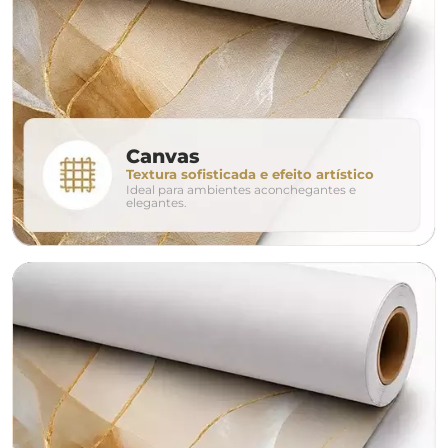
280cm
320cm
conjunto
Canvas
Textura sofisticada e efeito artístico
Ideal para ambientes aconchegantes e
avulso
duo
elegantes.
o tamanho ideal para o seu ambiente é
um Avulso 120x80