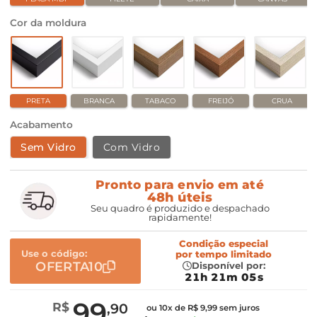
Cor da moldura
PRETA
BRANCA
TABACO
FREIJÓ
CRUA
Acabamento
Sem Vidro
Com Vidro
Pronto para envio em até
48h úteis
Seu quadro é produzido e despachado
rapidamente!
Condição especial
Use o código:
por
tempo limitado
OFERTA10
Disponível por:
21h 21m 05s
99
R$
,90
ou 10x de R$ 9,99 sem juros