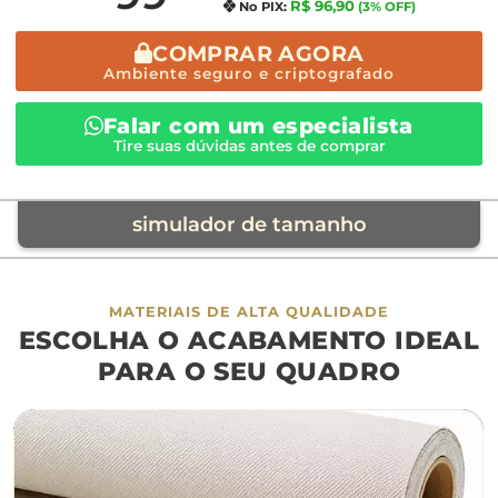
R$ 96,90
No PIX:
(3% OFF)
COMPRAR AGORA
Ambiente seguro e criptografado
Falar com um especialista
Tire suas dúvidas antes de comprar
simulador de tamanho
móvel de referência
MATERIAIS DE ALTA QUALIDADE
ESCOLHA O ACABAMENTO IDEAL
sofá
cama
ap
PARA O SEU QUADRO
largura aproximada