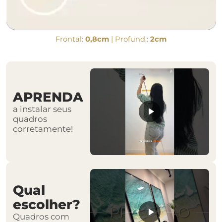
Frontal:
0,8cm
| Profund.:
2cm
APRENDA
a instalar seus
quadros
corretamente!
Qual
escolher?
Quadros com