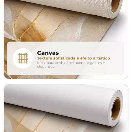
160cm
200cm
240c
280cm
320cm
conjunto
Canvas
Textura sofisticada e efeito artístico
Ideal para ambientes aconchegantes e
avulso
duo
elegantes.
o tamanho ideal para o seu ambiente é
um Avulso 120x80