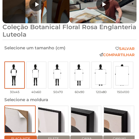
Coleção Botanical Floral Rosa Englanteria
Luteola
Selecione um tamanho (cm)
SALVAR
COMPARTILHAR
30x45
40x60
50x70
60x90
120x80
150x100
Selecione a moldura
PLACA MDF
FILETE
CAIXA
CANVAS