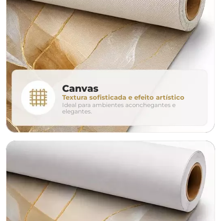
160cm
200cm
240c
280cm
320cm
conjunto
Canvas
Textura sofisticada e efeito artístico
Ideal para ambientes aconchegantes e
avulso
duo
elegantes.
o tamanho ideal para o seu ambiente é
um Avulso 120x80