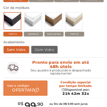
Cor da moldura
PRETA
BRANCA
NOGUEIRA
FREIJÓ
Acabamento
Sem Vidro
Com Vidro
Pronto para envio em até
48h úteis
Seu quadro é produzido e despachado
rapidamente!
Condição especial
Use o código:
por
tempo limitado
OFERTA10
Disponível por:
21h 42m 31s
99
R$
,90
ou 10x de R$ 9,99 sem juros