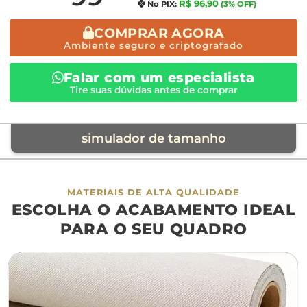
R$ 96,90
No PIX:
(3% OFF)
COMPRAR AGORA
Ambiente seguro e criptografado
Falar com um especialista
Tire suas dúvidas antes de comprar
simulador de tamanho
móvel de referência
MATERIAIS DE ALTA QUALIDADE
ESCOLHA O ACABAMENTO IDEAL
sofá
cama
ap
PARA O SEU QUADRO
largura aproximada