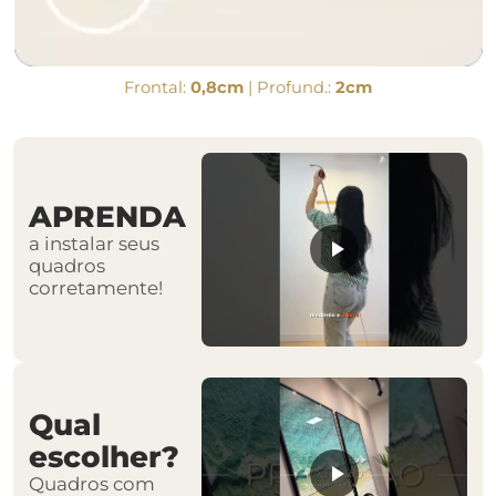
Frontal:
0,8cm
| Profund.:
2cm
APRENDA
a instalar seus
quadros
corretamente!
Qual
escolher?
Quadros com