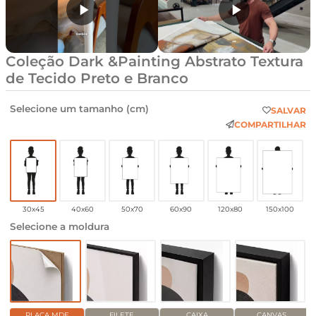
Coleção Dark &Painting Abstrato Textura
de Tecido Preto e Branco
Selecione um tamanho (cm)
SALVAR
COMPARTILHAR
30x45
40x60
50x70
60x90
120x80
150x100
Selecione a moldura
PLACA MDF
FILETE
CAIXA
CANVAS