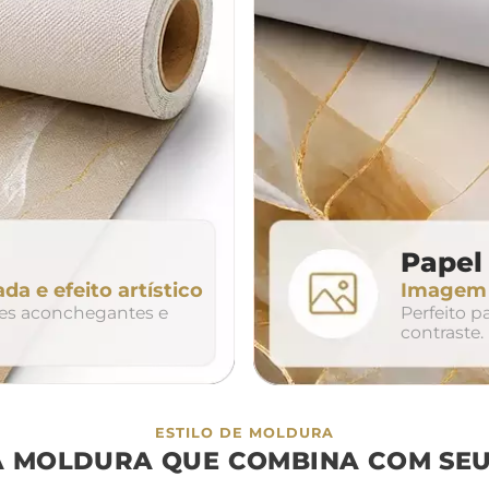
da
200cm
240cm
80cm
320cm
Papel 
ada e efeito artístico
Imagem n
so
duo
trio
tes aconchegantes e
Perfeito 
contraste.
ESTILO DE MOLDURA
A MOLDURA QUE COMBINA COM SEU