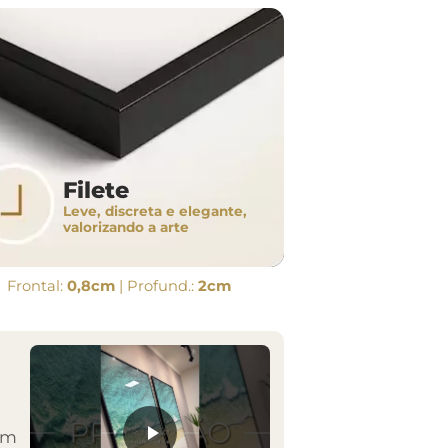
Filete
Leve, discreta e elegante,
valorizando a arte
Frontal:
0,8cm
| Profund.:
2cm
em