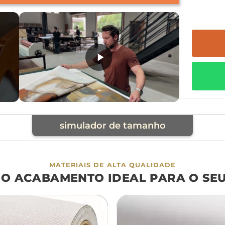
simulador de tamanho
cia
MATERIAIS DE ALTA QUALIDADE
 O ACABAMENTO IDEAL PARA O SE
á
cama
aparador