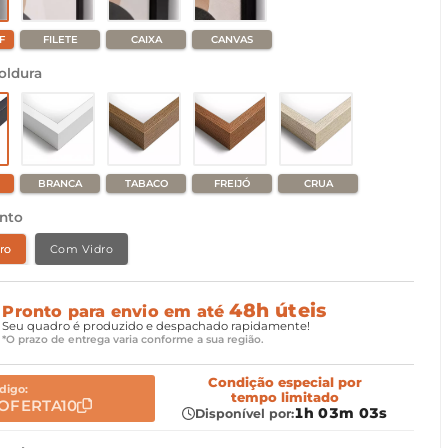
F
FILETE
CAIXA
CANVAS
oldura
BRANCA
TABACO
FREIJÓ
CRUA
nto
ro
Com Vidro
48h úteis
Pronto para envio em até
Seu quadro é produzido e despachado rapidamente!
*O prazo de entrega varia conforme a sua região.
Condição especial
por
digo:
tempo limitado
OFERTA10
1h 03m 02s
Disponível por: