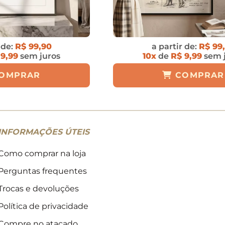
 de:
R$ 99,90
a partir de:
R$ 99
 9,99
sem juros
10x
de
R$ 9,99
sem 
OMPRAR
COMPRAR
INFORMAÇÕES ÚTEIS
Como comprar na loja
Perguntas frequentes
Trocas e devoluções
Política de privacidade
Compre no atacado