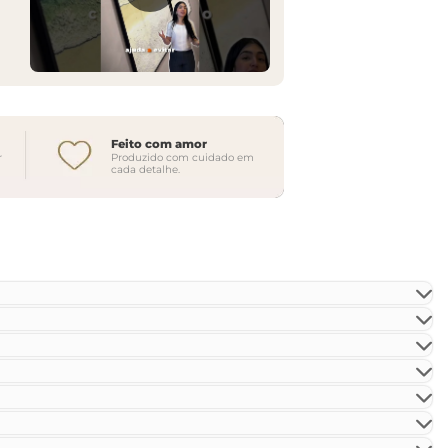
Feito com amor
r
Produzido com cuidado em
cada detalhe.