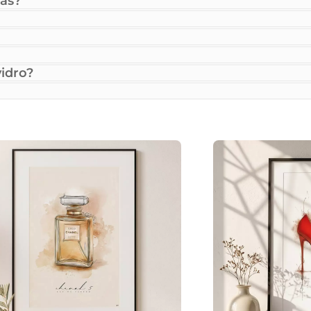
as?
idro?