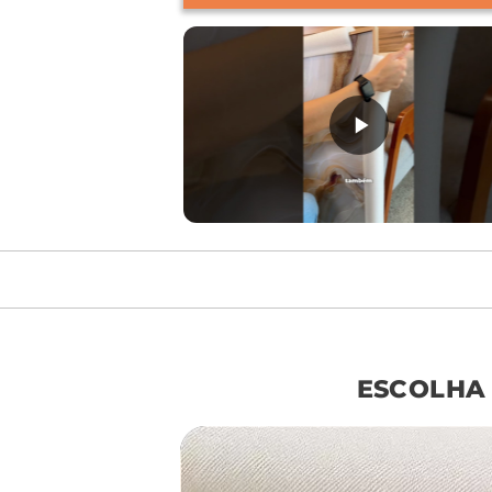
móvel de referên
ESCOLHA
sof