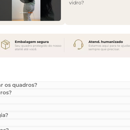
vidro?
Embalagem segura
Atend. humanizado
Seu quadro protegido do nosso
Estamos aqui para te ajuda
ateliê até você.
sempre que precisar.
r os quadros?
ros?
ia?