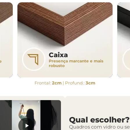
Caixa
Presença marcante e mais
e
robusto
Frontal:
2cm
| Profund.:
3cm
Qual escolher?
Quadros com vidro ou s