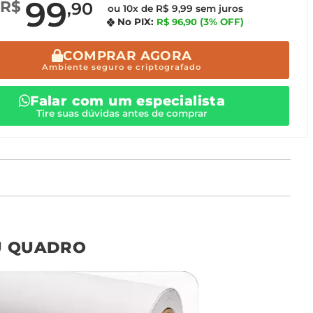
99
R$
,90
ou 10x de R$ 9,99 sem juros
No PIX:
R$ 96,90
(3% OFF)
COMPRAR AGORA
Ambiente seguro e criptografado
Falar com um especialista
Tire suas dúvidas antes de comprar
o tamanho ideal para o seu ambiente é
um Avulso 120x80
U QUADRO
Não encontrou seu
tamanho? Ainda tem
dúvidas? Fale com nossa
equipe de atendimento!