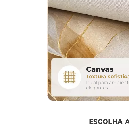
largura aproxima
160cm
2
Canvas
conjunto
Textura sofistic
avul
Ideal para ambien
elegantes.
ESCOLHA 