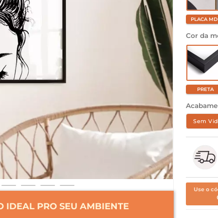
PLACA MD
Cor da m
PRETA
Acabame
Sem Vid
Use o có
 IDEAL PRO SEU AMBIENTE