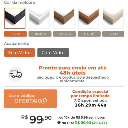
Cor da moldura
PRETA
BRANCA
TABACO
FREIJÓ
CRUA
Acabamento
Sem Vidro
Com Vidro
Pronto para envio em até
48h úteis
Seu quadro é produzido e despachado
rapidamente!
Condição especial
Use o código:
por
tempo limitado
OFERTA10
Disponível por:
16h 29m 43s
99
R$
,90
ou 10x de R$ 9,99 sem juros
R$ 96,90
No PIX:
(3% OFF)