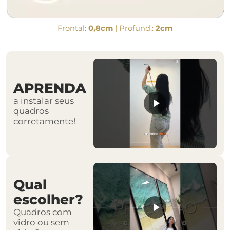
Frontal:
0,8cm
| Profund.:
2cm
APRENDA
a instalar seus
quadros
corretamente!
Qual
escolher?
Quadros com
vidro ou sem