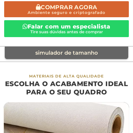
COMPRAR AGORA
Ambiente seguro e criptografado
Falar com um especialista
Tire suas dúvidas antes de comprar
simulador de tamanho
móvel de referência
MATERIAIS DE ALTA QUALIDADE
ESCOLHA O ACABAMENTO IDEAL
sofá
cama
ap
PARA O SEU QUADRO
largura aproximada
160cm
200cm
240c