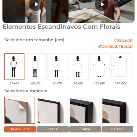
Elementos Escandinavos Com Florais
Selecione um tamanho (cm)
SALVAR
COMPARTILHAR
30x45
40x60
50x70
60x90
120x80
150x100
Selecione a moldura
PLACA MDF
FILETE
CAIXA
CANVAS