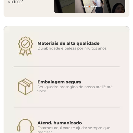
vidro?
Materiais de alta qualidade
Durabilidade e beleza por muitos anos.
Embalagem segura
Seu quadro protegido do nosso ateliê até
você.
Atend. humanizado
Estamos aqui para te ajudar sempre que
precisar.