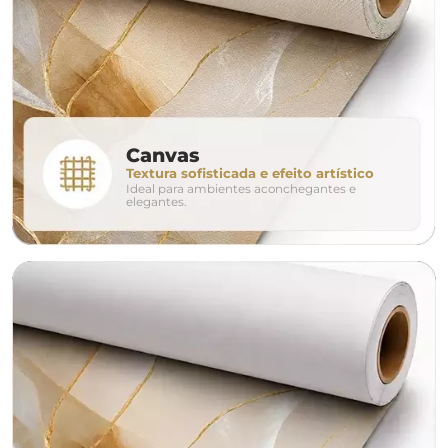
280cm
320cm
conjunto
Canvas
Textura sofisticada e efeito artístico
Ideal para ambientes aconchegantes e
avulso
duo
elegantes.
o tamanho ideal para o seu ambiente é
um Avulso 120x80