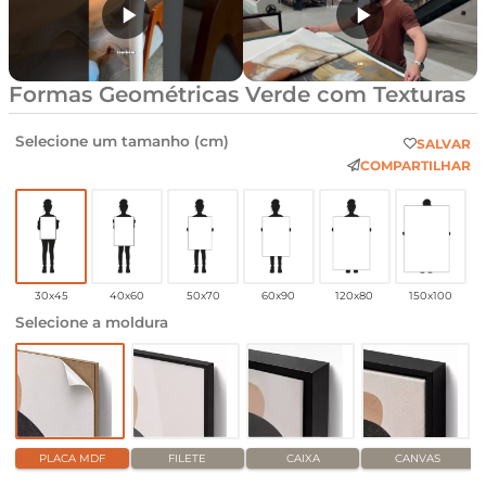
Formas Geométricas Verde com Texturas
Selecione um tamanho (cm)
SALVAR
COMPARTILHAR
30x45
40x60
50x70
60x90
120x80
150x100
Selecione a moldura
PLACA MDF
FILETE
CAIXA
CANVAS