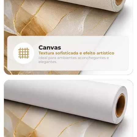
280cm
320cm
conjunto
Canvas
Textura sofisticada e efeito artístico
Ideal para ambientes aconchegantes e
avulso
duo
elegantes.
o tamanho ideal para o seu ambiente é
um Avulso 120x80