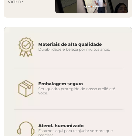
vidro?
Materiais de alta qualidade
Durabilidade e beleza por muitos anos.
Embalagem segura
Seu quadro protegido do nosso ateliê até
você.
Atend. humanizado
Estamos aqui para te ajudar sempre que
precisar.