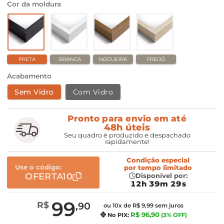
Cor da moldura
PRETA
BRANCA
NOGUEIRA
FREIJÓ
Acabamento
Sem Vidro
Com Vidro
Pronto para envio em até
48h úteis
Seu quadro é produzido e despachado
rapidamente!
Condição especial
Use o código:
por
tempo limitado
OFERTA10
Disponível por:
12h 39m 28s
99
R$
,90
ou 10x de R$ 9,99 sem juros
R$ 96,90
No PIX:
(3% OFF)