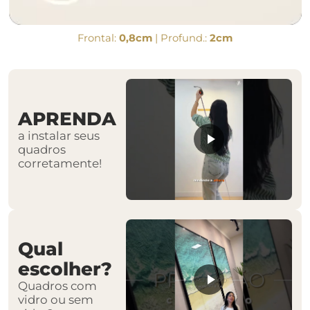
Frontal:
0,8cm
| Profund.:
2cm
APRENDA
a instalar seus
quadros
corretamente!
Qual
escolher?
Quadros com
vidro ou sem