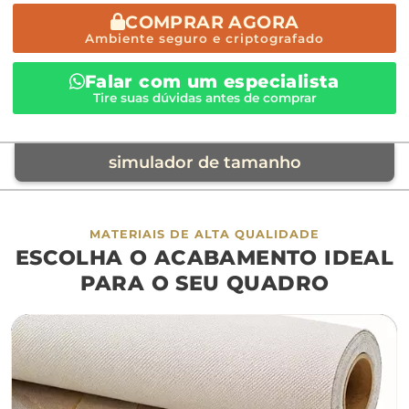
COMPRAR AGORA
Ambiente seguro e criptografado
Falar com um especialista
Tire suas dúvidas antes de comprar
simulador de tamanho
móvel de referência
MATERIAIS DE ALTA QUALIDADE
ESCOLHA O ACABAMENTO IDEAL
sofá
cama
ap
PARA O SEU QUADRO
largura aproximada
160cm
200cm
240c