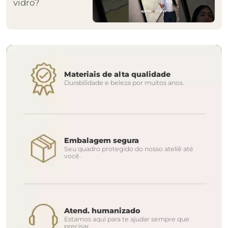
vidro?
Materiais de alta qualidade
Durabilidade e beleza por muitos anos.
Embalagem segura
Seu quadro protegido do nosso ateliê até
você.
Atend. humanizado
Estamos aqui para te ajudar sempre que
precisar.