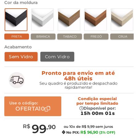
Cor da moldura
PRETA
BRANCA
TABACO
FREIJÓ
CRUA
Acabamento
Sem Vidro
Com Vidro
Pronto para envio em até
48h úteis
Seu quadro é produzido e despachado
rapidamente!
Condição especial
Use o código:
por
tempo limitado
OFERTA10
Disponível por:
15h 00m 00s
99
R$
,90
ou 10x de R$ 9,99 sem juros
R$ 96,90
No PIX:
(3% OFF)