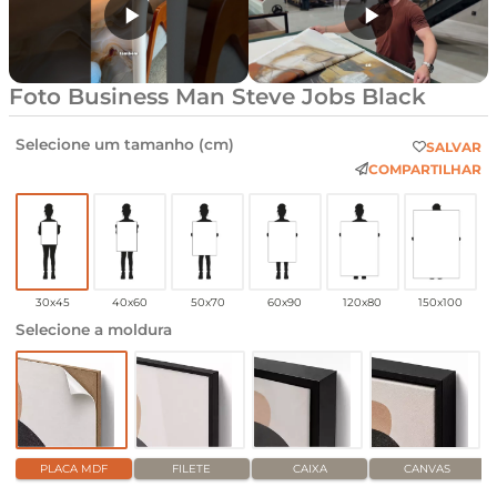
Foto Business Man Steve Jobs Black
Selecione um tamanho (cm)
SALVAR
COMPARTILHAR
30x45
40x60
50x70
60x90
120x80
150x100
Selecione a moldura
PLACA MDF
FILETE
CAIXA
CANVAS