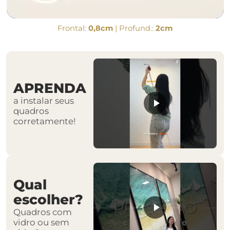
Frontal:
0,8cm
| Profund.:
2cm
APRENDA
a instalar seus
quadros
corretamente!
Qual
escolher?
Quadros com
vidro ou sem