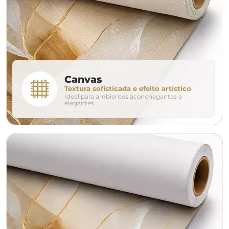
280cm
320cm
conjunto
Canvas
Textura sofisticada e efeito artístico
Ideal para ambientes aconchegantes e
avulso
duo
elegantes.
o tamanho ideal para o seu ambiente é
um Avulso 120x80