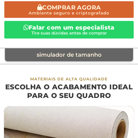
COMPRAR AGORA
Ambiente seguro e criptografado
Falar com um especialista
Tire suas dúvidas antes de comprar
simulador de tamanho
móvel de referência
MATERIAIS DE ALTA QUALIDADE
ESCOLHA O ACABAMENTO IDEAL
sofá
cama
ap
PARA O SEU QUADRO
largura aproximada
160cm
200cm
240c