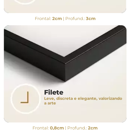
Frontal:
2cm
| Profund.:
3cm
Filete
Leve, discreta e elegante, valorizando
a arte
Frontal:
0,8cm
| Profund.:
2cm