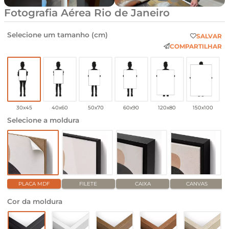
Fotografia Aérea Rio de Janeiro
Selecione um tamanho (cm)
SALVAR
COMPARTILHAR
30x45
40x60
50x70
60x90
120x80
150x100
Selecione a moldura
PLACA MDF
FILETE
CAIXA
CANVAS
Cor da moldura