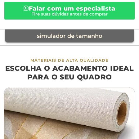
Falar com um especialista
Tire suas dúvidas antes de comprar
simulador de tamanho
móvel de referência
MATERIAIS DE ALTA QUALIDADE
ESCOLHA O ACABAMENTO IDEAL
sofá
cama
ap
PARA O SEU QUADRO
largura aproximada
160cm
200cm
240c
280cm
320cm