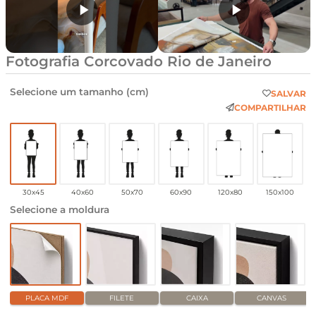
Fotografia Corcovado Rio de Janeiro
Selecione um tamanho (cm)
SALVAR
COMPARTILHAR
30x45
40x60
50x70
60x90
120x80
150x100
Selecione a moldura
PLACA MDF
FILETE
CAIXA
CANVAS