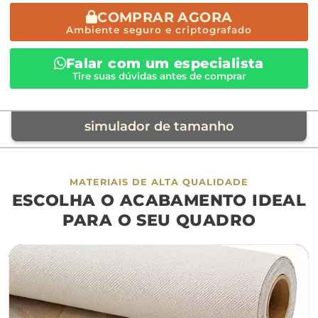
COMPRAR AGORA
Ambiente seguro e criptografado
Falar com um especialista
Tire suas dúvidas antes de comprar
simulador de tamanho
móvel de referência
MATERIAIS DE ALTA QUALIDADE
ESCOLHA O ACABAMENTO IDEAL
sofá
cama
ap
PARA O SEU QUADRO
largura aproximada
160cm
200cm
240c