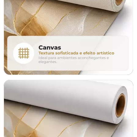
280cm
320cm
conjunto
Canvas
Textura sofisticada e efeito artístico
Ideal para ambientes aconchegantes e
avulso
duo
elegantes.
o tamanho ideal para o seu ambiente é
um Avulso 120x80