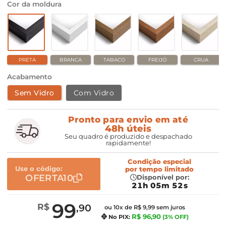
Cor da moldura
PRETA
BRANCA
TABACO
FREIJÓ
CRUA
Acabamento
Sem Vidro
Com Vidro
Pronto para envio em até
48h úteis
Seu quadro é produzido e despachado
rapidamente!
Condição especial
Use o código:
por
tempo limitado
OFERTA10
Disponível por:
21h 05m 51s
99
R$
,90
ou 10x de R$ 9,99 sem juros
R$ 96,90
No PIX:
(3% OFF)