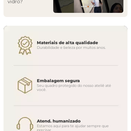
vidro?
Materiais de alta qualidade
Durabilidade e beleza por muitos anos.
Embalagem segura
Seu quadro protegido do nosso ateliê até
você.
Atend. humanizado
Estamos aqui para te ajudar sempre que
precisar.