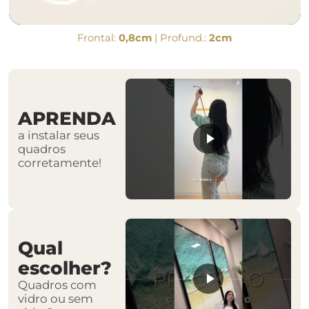
Frontal:
0,8cm
| Profund.:
2cm
APRENDA
a instalar seus
quadros
corretamente!
Qual
escolher?
Quadros com
vidro ou sem